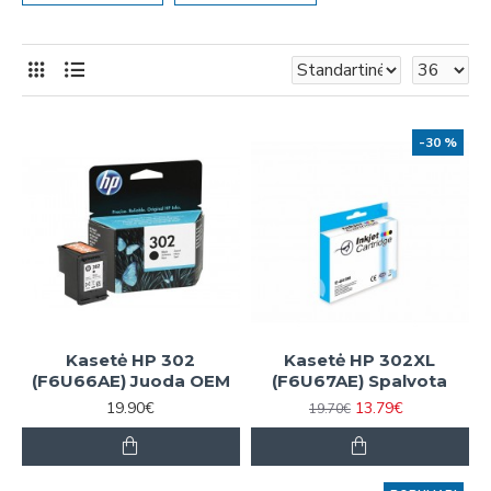
-30 %
Kasetė HP 302
Kasetė HP 302XL
(F6U66AE) Juoda OEM
(F6U67AE) Spalvota
19.90€
13.79€
19.70€