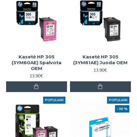
Kasetė HP 305
Kasetė HP 305
(3YM60AE) Spalvota
(3YM61AE) Juoda OEM
OEM
13.90€
13.90€
POPULIARI
POPULIARI
-30 %