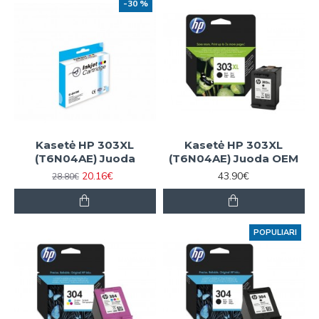
-30 %
Kasetė HP 303XL
Kasetė HP 303XL
(T6N04AE) Juoda
(T6N04AE) Juoda OEM
20.16€
43.90€
28.80€
POPULIARI