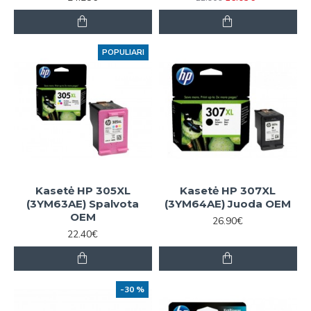
POPULIARI
Kasetė HP 305XL
Kasetė HP 307XL
(3YM63AE) Spalvota
(3YM64AE) Juoda OEM
OEM
26.90€
22.40€
-30 %