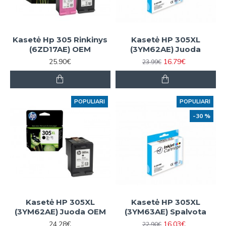
Kasetė Hp 305 Rinkinys
Kasetė HP 305XL
(6ZD17AE) OEM
(3YM62AE) Juoda
25.90€
16.79€
23.99€
POPULIARI
POPULIARI
-30 %
Kasetė HP 305XL
Kasetė HP 305XL
(3YM62AE) Juoda OEM
(3YM63AE) Spalvota
24.28€
16.03€
22.90€