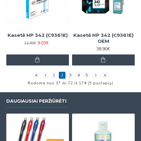
Kasetė HP 342 (C9361E)
Kasetė HP 342 (C9361E)
OEM
9.03€
12.90€
38.90€
1
2
3
4
5
Rodoma nuo 37 iki 72 iš 174 (5 puslapių)
DAUGIAUSIAI PERŽIŪRĖTI