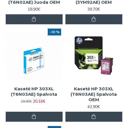
(T6N02AE) Juoda OEM
(3YM92AE) OEM
18.90€
39.70€
-30 %
Kasetė HP 303XL
Kasetė HP 303XL
(T6N03AE) Spalvota
(T6N03AE) Spalvota
OEM
20.16€
28.80€
42.90€