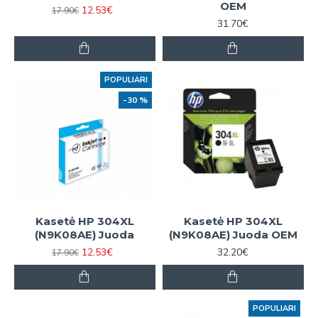
OEM
12.53€
17.90€
31.70€
POPULIARI
-30 %
Kasetė HP 304XL
Kasetė HP 304XL
(N9K08AE) Juoda
(N9K08AE) Juoda OEM
12.53€
32.20€
17.90€
POPULIARI