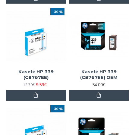
-30 %
Kasetė HP 339
Kasetė HP 339
(C8767EE)
(C8767EE) OEM
9.59€
54.00€
13.70€
-30 %