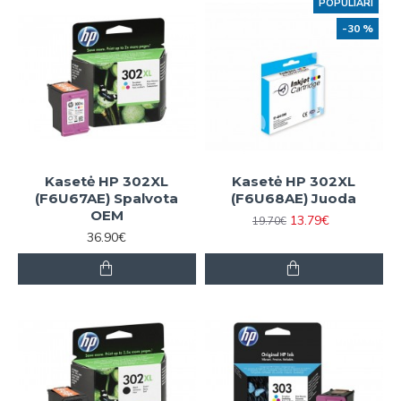
POPULIARI
-30 %
Kasetė HP 302XL
Kasetė HP 302XL
(F6U67AE) Spalvota
(F6U68AE) Juoda
OEM
13.79€
19.70€
36.90€