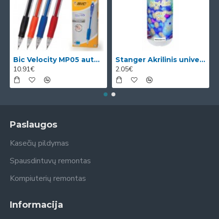
Bic Velocity MP05 automatinis pieštukas su 3 x 0.5mm HB grafitais (dėžutėje 12vnt. skirtingomis korp
Stanger Akrilinis universalus lakas, žvilgančio aukso efektas, 82 ml, 1 vnt KI12780A
10.91€
2.05€
Paslaugos
Kasečių pildymas
Spausdintuvų remontas
Kompiuterių remontas
Informacija