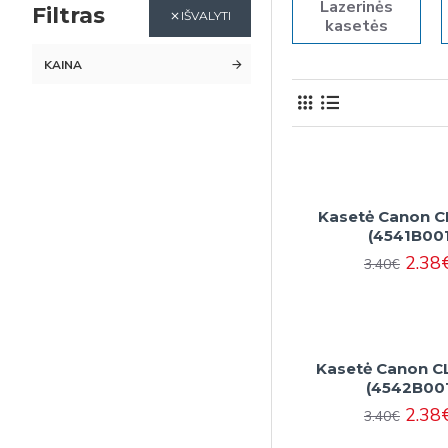
Lazerinės
Filtras
IŠVALYTI
kasetės
KAINA
Kasetė Canon C
(4541B001
2.38
3.40€
Kasetė Canon C
(4542B00
2.38
3.40€