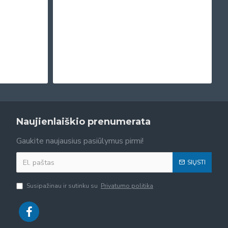
Naujienlaiškio prenumerata
Gaukite naujausius pasiūlymus pirmi!
SIŲSTI
Susipažinau ir sutinku su
Privatumo politika