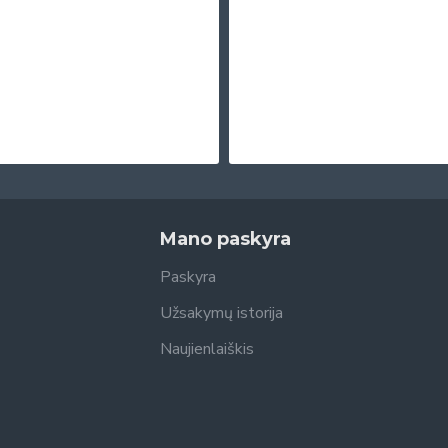
Mano paskyra
Paskyra
Užsakymų istorija
Naujienlaiškis