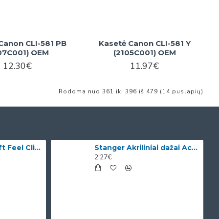
Canon CLI-581 PB
Kasetė Canon CLI-581 Y
07C001) OEM
(2105C001) OEM
12.30€
11.97€
Rodoma nuo 361 iki 396 iš 479 (14 puslapių)
Bic Tušinukai Soft Feel Clic Fun, skirtingų spalvų, 4 vnt.
Stanger Akriliniai dažai Acrylic Paints 75 ml, citrinos geltonumo 950101
2.27€