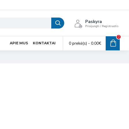
Paskyra
Prisijungti / Registruotis
0
0 prekė(s) - 0.00€
APIE MUS
KONTAKTAI