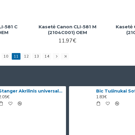
I-581 C
Kasetė Canon CLI-581 M
Kasetė 
 OEM
(2104C001) OEM
(21
11.97€
10
11
12
13
14
Stanger Akrilinis universalus lakas, žvilgančio aukso efektas, 82 ml, 1 vnt KI12780A
2.05€
1.83€