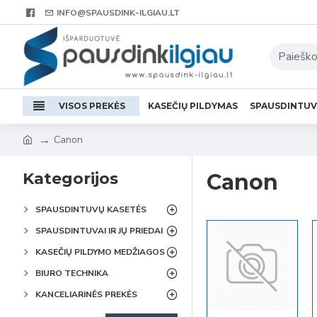
INFO@SPAUSDINK-ILGIAU.LT
VISOS PREKĖS
KASEČIŲ PILDYMAS
SPAUSDINTU
Canon
Kategorijos
Canon
SPAUSDINTUVŲ KASETĖS
SPAUSDINTUVAI IR JŲ PRIEDAI
KASEČIŲ PILDYMO MEDŽIAGOS
BIURO TECHNIKA
KANCELIARINĖS PREKĖS