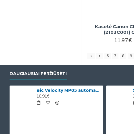
Kasetė Canon CL
(2103C001)
11.97€
6
7
8
9
DAUGIAUSIAI PERŽIŪRĖTI
Bic Velocity MP05 automatinis pieštukas su 3 x 0.5mm HB grafitais (dėžutėje 12vnt. skirtingomis korp
10.91€