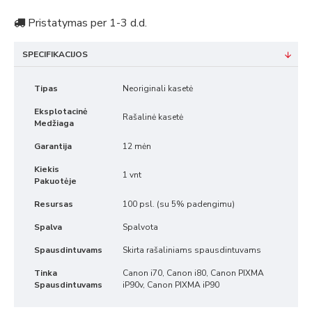
Pristatymas per 1-3 d.d.
SPECIFIKACIJOS
Tipas
Neoriginali kasetė
Eksplotacinė
Rašalinė kasetė
Medžiaga
Garantija
12 mėn
Kiekis
1 vnt
Pakuotėje
Resursas
100 psl. (su 5% padengimu)
Spalva
Spalvota
Spausdintuvams
Skirta rašaliniams spausdintuvams
Tinka
Canon i70, Canon i80, Canon PIXMA
Spausdintuvams
iP90v, Canon PIXMA iP90