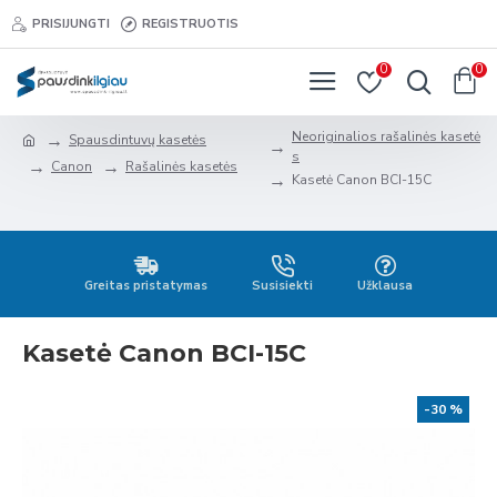
PRISIJUNGTI
REGISTRUOTIS
0
0
Neoriginalios rašalinės kasetė
Spausdintuvų kasetės
s
Canon
Rašalinės kasetės
Kasetė Canon BCI-15C
Greitas pristatymas
Susisiekti
Užklausa
Kasetė Canon BCI-15C
-30 %