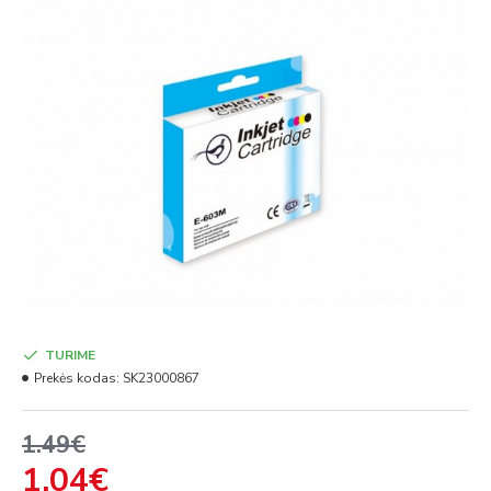
TURIME
Prekės kodas:
SK23000867
1.49€
1.04€