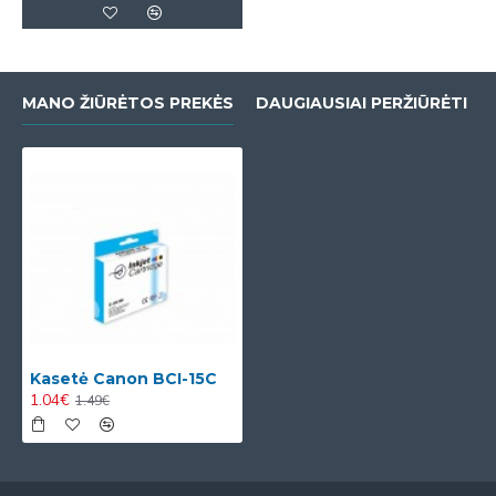
MANO ŽIŪRĖTOS PREKĖS
DAUGIAUSIAI PERŽIŪRĖTI
Kasetė Canon BCI-15C
1.04€
1.49€