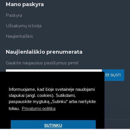
Mano paskyra
Paskyra
Užsakymų istorija
Naujienlaiškis
Naujienlaiškio prenumerata
Gaukite naujausius pasiūlymus pirmi!
SIŲSTI
Susipažinau ir sutinku su
Privatumo politika
Informuojame, kad šioje svetainėje naudojami
slapukai (angl. cookies). Sutikdami,
paspauskite mygtuką „Sutinku“ arba naršykite
toliau.
Privatumo politika
SUTINKU
Kaseta - spausdintuvų kasečių