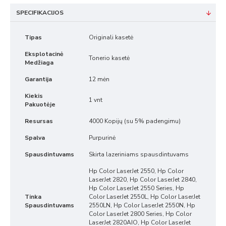
SPECIFIKACIJOS
Tipas
Originali kasetė
Eksplotacinė
Tonerio kasetė
Medžiaga
Garantija
12 mėn
Kiekis
1 vnt
Pakuotėje
Resursas
4000 Kopijų (su 5% padengimu)
Spalva
Purpurinė
Spausdintuvams
Skirta lazeriniams spausdintuvams
Hp Color LaserJet 2550, Hp Color
LaserJet 2820, Hp Color LaserJet 2840,
Hp Color LaserJet 2550 Series, Hp
Tinka
Color LaserJet 2550L, Hp Color LaserJet
Spausdintuvams
2550LN, Hp Color LaserJet 2550N, Hp
Color LaserJet 2800 Series, Hp Color
LaserJet 2820AIO, Hp Color LaserJet