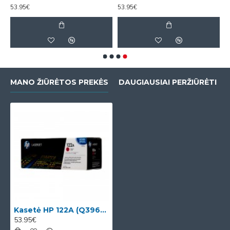
53.95€
53.95€
MANO ŽIŪRĖTOS PREKĖS
DAUGIAUSIAI PERŽIŪRĖTI
Kasetė HP 122A (Q3963A) OEM
53.95€