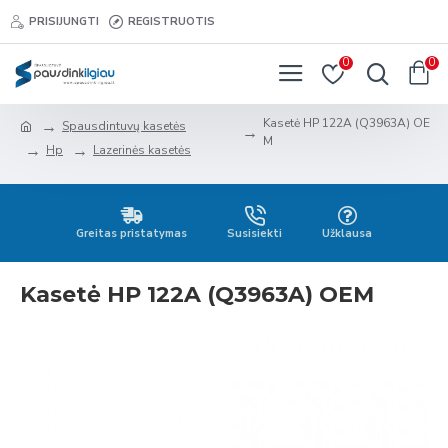
PRISIJUNGTI
REGISTRUOTIS
0
0
Kasetė HP 122A (Q3963A) OE
Spausdintuvų kasetės
M
Hp
Lazerinės kasetės
Greitas pristatymas
Susisiekti
Užklausa
Kasetė HP 122A (Q3963A) OEM