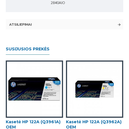
2840AIO
ATSILIEPIMAI
SUSIJUSIOS PREKĖS
)
Kasetė HP 122A (Q3961A)
Kasetė HP 122A (Q3962A)
OEM
OEM