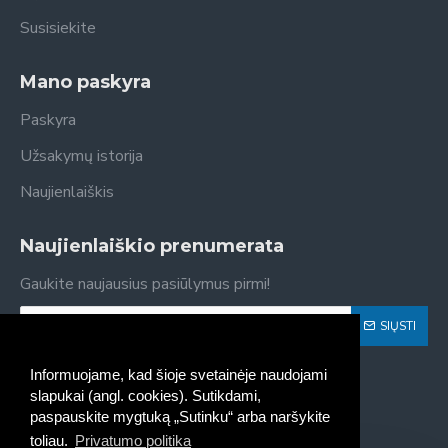
Susisiekite
Mano paskyra
Paskyra
Užsakymų istorija
Naujienlaiškis
Naujienlaiškio prenumerata
Gaukite naujausius pasiūlymus pirmi!
SIŲSTI
Susipažinau ir sutinku su
Privatumo politika
Informuojame, kad šioje svetainėje naudojami
slapukai (angl. cookies). Sutikdami,
paspauskite mygtuką „Sutinku“ arba naršykite
toliau.
Privatumo politika