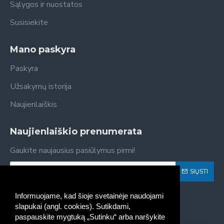
Sąlygos ir nuostatos
Susisiekite
Mano paskyra
Paskyra
Užsakymų istorija
Naujienlaiškis
Naujienlaiškio prenumerata
Gaukite naujausius pasiūlymus pirmi!
SIŲSTI
Susipažinau ir sutinku su
Privatumo politika
Informuojame, kad šioje svetainėje naudojami
slapukai (angl. cookies). Sutikdami,
paspauskite mygtuką „Sutinku“ arba naršykite