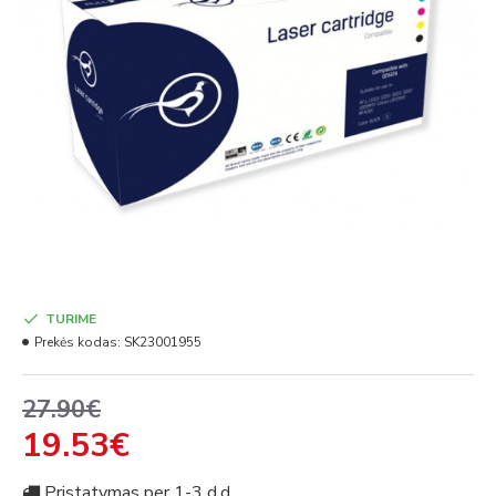
TURIME
Prekės kodas:
SK23001955
27.90€
19.53€
Pristatymas per 1-3 d.d.