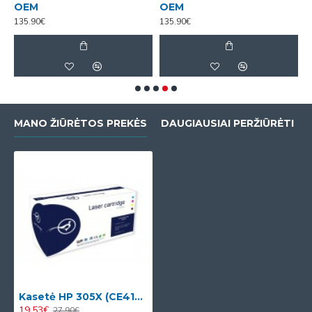
OEM
OEM
135.90€
135.90€
1
MANO ŽIŪRĖTOS PREKĖS
DAUGIAUSIAI PERŽIŪRĖTI
Kasetė HP 305X (CE410X)
19.53€
27.90€