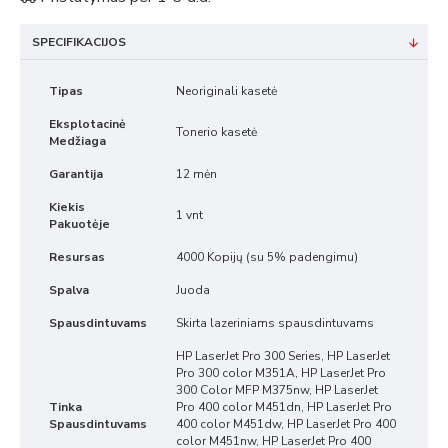
SPECIFIKACIJOS
Tipas
Neoriginali kasetė
Eksplotacinė
Tonerio kasetė
Medžiaga
Garantija
12 mėn
Kiekis
1 vnt
Pakuotėje
Resursas
4000 Kopijų (su 5% padengimu)
Spalva
Juoda
Spausdintuvams
Skirta lazeriniams spausdintuvams
HP LaserJet Pro 300 Series, HP LaserJet
Pro 300 color M351A, HP LaserJet Pro
300 Color MFP M375nw, HP LaserJet
Tinka
Pro 400 color M451dn, HP LaserJet Pro
Spausdintuvams
400 color M451dw, HP LaserJet Pro 400
color M451nw, HP LaserJet Pro 400