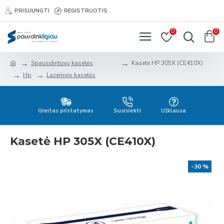
PRISIJUNGTI
REGISTRUOTIS
0
0
Spausdintuvų kasetės
Kasetė HP 305X (CE410X)
Hp
Lazerinės kasetės
Greitas pristatymas
Susisiekti
Užklausa
Kasetė HP 305X (CE410X)
-30 %