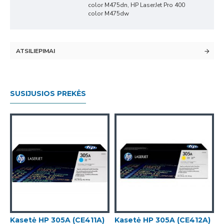
color M475dn, HP LaserJet Pro 400
color M475dw
ATSILIEPIMAI
SUSIJUSIOS PREKĖS
)
Kasetė HP 305A (CE411A)
Kasetė HP 305A (CE412A)
K