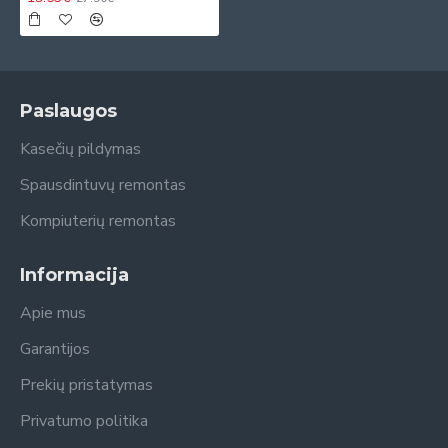
Paslaugos
Kasečių pildymas
Spausdintuvų remontas
Kompiuterių remontas
Informacija
Apie mus
Garantijos
Prekių pristatymas
Privatumo politika