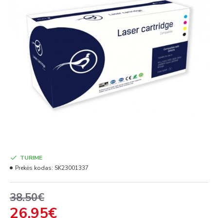
TURIME
Prekės kodas:
SK23001337
38.50€
26.95€