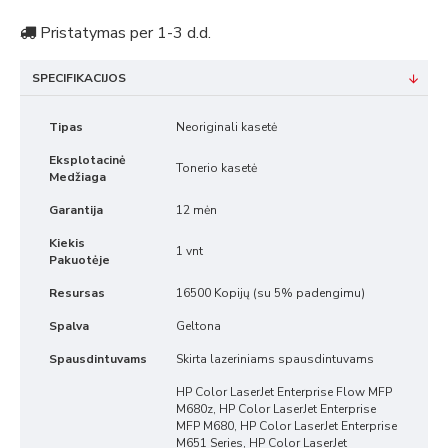
Pristatymas per 1-3 d.d.
SPECIFIKACIJOS
Tipas
Neoriginali kasetė
Eksplotacinė
Tonerio kasetė
Medžiaga
Garantija
12 mėn
Kiekis
1 vnt
Pakuotėje
Resursas
16500 Kopijų (su 5% padengimu)
Spalva
Geltona
Spausdintuvams
Skirta lazeriniams spausdintuvams
HP Color LaserJet Enterprise Flow MFP
M680z, HP Color LaserJet Enterprise
MFP M680, HP Color LaserJet Enterprise
M651 Series, HP Color LaserJet