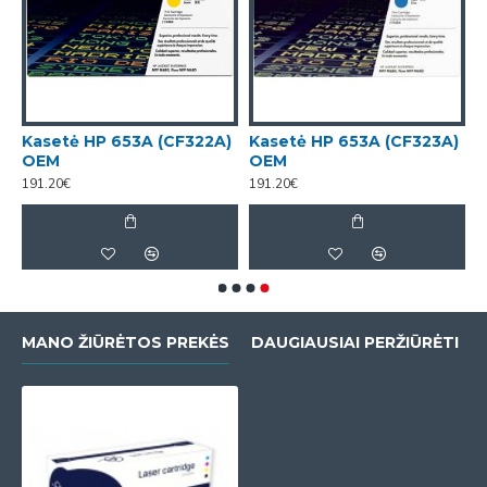
)
Kasetė HP 653A (CF322A)
Kasetė HP 653A (CF323A)
OEM
OEM
191.20€
191.20€
MANO ŽIŪRĖTOS PREKĖS
DAUGIAUSIAI PERŽIŪRĖTI