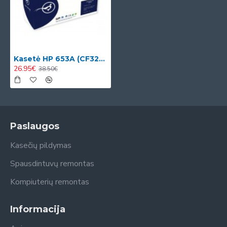
Kasetė HP 653A (CF322A)
26.95€
38.50€
Paslaugos
Kasečių pildymas
Spausdintuvų remontas
Kompiuterių remontas
Informacija