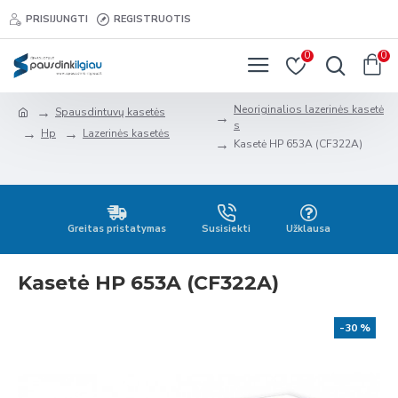
PRISIJUNGTI
REGISTRUOTIS
0
0
Neoriginalios lazerinės kasetė
Spausdintuvų kasetės
s
Hp
Lazerinės kasetės
Kasetė HP 653A (CF322A)
Greitas pristatymas
Susisiekti
Užklausa
Kasetė HP 653A (CF322A)
-30 %