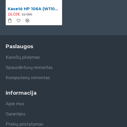
Kasetė HP 106A (W1106A)
16.03€
22.90€
Paslaugos
Kasečių pildymas
Spausdintuvų remontas
Kompiuterių remontas
Informacija
Apie mus
Garantijos
Prekių pristatymas