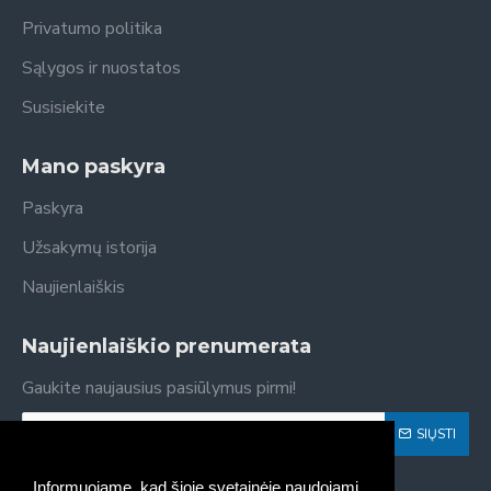
Privatumo politika
Sąlygos ir nuostatos
Susisiekite
Mano paskyra
Paskyra
Užsakymų istorija
Naujienlaiškis
Naujienlaiškio prenumerata
Gaukite naujausius pasiūlymus pirmi!
SIŲSTI
Susipažinau ir sutinku su
Privatumo politika
Informuojame, kad šioje svetainėje naudojami