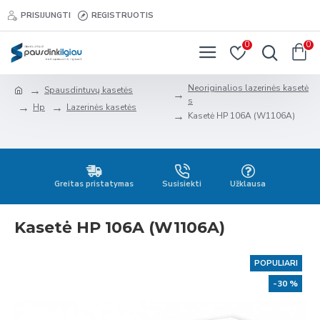
PRISIJUNGTI
REGISTRUOTIS
0
0
Neoriginalios lazerinės kasetė
Spausdintuvų kasetės
s
Hp
Lazerinės kasetės
Kasetė HP 106A (W1106A)
Greitas pristatymas
Susisiekti
Užklausa
Kasetė HP 106A (W1106A)
POPULIARI
-30 %