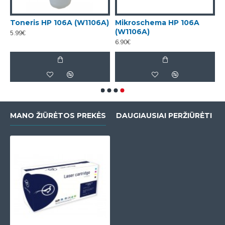
)
Toneris HP 106A (W1106A)
Mikroschema HP 106A
(W1106A)
5.99€
6.90€
MANO ŽIŪRĖTOS PREKĖS
DAUGIAUSIAI PERŽIŪRĖTI