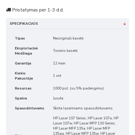
Pristatymas per 1-3 d.d.
SPECIFIKACIJOS
Tipas
Neoriginali kasetė
Eksplotacinė
Tonerio kasetė
Medžiaga
Garantija
12 mėn
Kiekis
1 vnt
Pakuotėje
Resursas
1000 psl. (su 5% padengimu)
Spalva
Juoda
Spausdintuvams
Skirta lazeriniams spausdintuvams
HP Laser 107 Series, HP Laser 107a, HP
Laser 107w, HP Laser MFP 130 Series,
HP Laser MFP 135a, HP Laser MFP
135ag, HP Laser MFP 135w, HP Laser