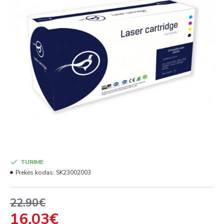
TURIME
Prekės kodas:
SK23002003
22.90€
16.03€