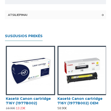
ATSILIEPIMAI
SUSIJUSIOS PREKĖS
Kasetė Canon cartridge
Kasetė Canon cartridge
716Y (1977B002)
716Y (1977B002) OEM
18.90€
13.23€
58.90€