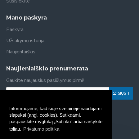
Susisiekite
Mano paskyra
Paskyra
Užsakymų istorija
Naujienlaiškis
Naujienlaiškio prenumerata
Gaukite naujausius pasiūlymus pirmi!
SIŲSTI
Susipažinau ir sutinku su
Privatumo politika
Informuojame, kad šioje svetainėje naudojami
slapukai (angl. cookies). Sutikdami,
paspauskite mygtuką „Sutinku“ arba naršykite
toliau.
Privatumo politika