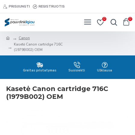
PRISIJUNGTI
REGISTRUOTIS
0
0
Canon
Kasetė Canon cartridge 716C
(1979B002) OEM
Greitas pristatymas
Susisiekti
Užklausa
Kasetė Canon cartridge 716C
(1979B002) OEM