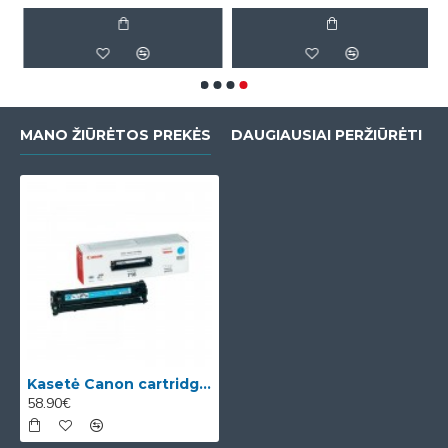
MANO ŽIŪRĖTOS PREKĖS
DAUGIAUSIAI PERŽIŪRĖTI
Kasetė Canon cartridge 716C (1979B002) OEM
58.90€