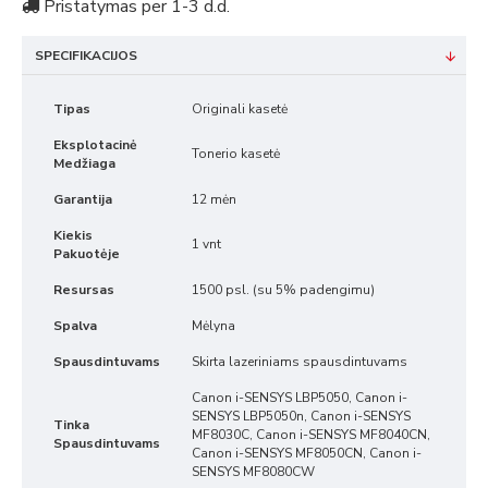
Pristatymas per 1-3 d.d.
SPECIFIKACIJOS
Tipas
Originali kasetė
Eksplotacinė
Tonerio kasetė
Medžiaga
Garantija
12 mėn
Kiekis
1 vnt
Pakuotėje
Resursas
1500 psl. (su 5% padengimu)
Spalva
Mėlyna
Spausdintuvams
Skirta lazeriniams spausdintuvams
Canon i-SENSYS LBP5050, Canon i-
SENSYS LBP5050n, Canon i-SENSYS
Tinka
MF8030C, Canon i-SENSYS MF8040CN,
Spausdintuvams
Canon i-SENSYS MF8050CN, Canon i-
SENSYS MF8080CW