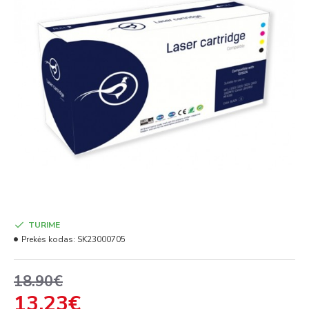
TURIME
Prekės kodas:
SK23000705
18.90€
13.23€