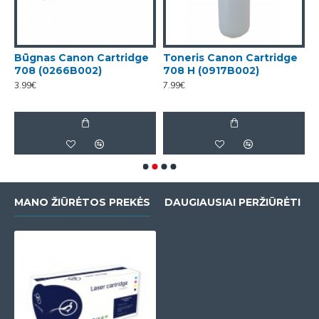
Būgnas Canon Cartridge
Toneris Canon Cartridge
T
708 (0266B002)
708 H (0917B002)
7
3.99€
7.99€
5
MANO ŽIŪRĖTOS PREKĖS
DAUGIAUSIAI PERŽIŪRĖTI