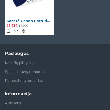
Kasetė Canon Cartridge 708 H (0917B002)
13.23€
18.90€
Paslaugos
Kasečių pildymas
Spausdintuvų remontas
Kompiuterių remontas
Informacija
Apie mus