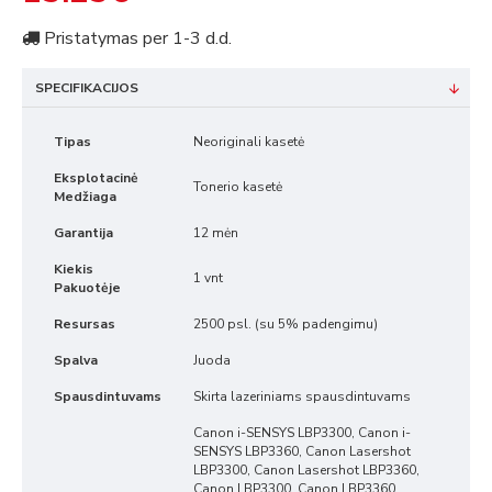
Pristatymas per 1-3 d.d.
SPECIFIKACIJOS
Tipas
Neoriginali kasetė
Eksplotacinė
Tonerio kasetė
Medžiaga
Garantija
12 mėn
Kiekis
1 vnt
Pakuotėje
Resursas
2500 psl. (su 5% padengimu)
Spalva
Juoda
Spausdintuvams
Skirta lazeriniams spausdintuvams
Canon i-SENSYS LBP3300, Canon i-
SENSYS LBP3360, Canon Lasershot
LBP3300, Canon Lasershot LBP3360,
Canon LBP3300, Canon LBP3360,