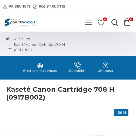
PRISIJUNGTI
REGISTRUOTIS
0
0
Canon
Kasetė Canon Cartridge 708 H
(0917B002)
Greitas pristatymas
Susisiekti
Užklausa
Kasetė Canon Cartridge 708 H
(0917B002)
-30 %