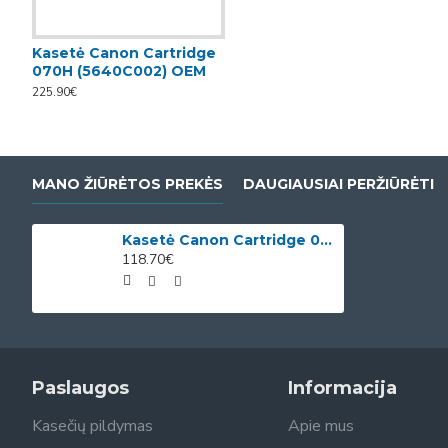
Kasetė Canon Cartridge
070H (5640C002) OEM
225.90€
MANO ŽIŪRĖTOS PREKĖS
DAUGIAUSIAI PERŽIŪRĖTI
Kasetė Canon Cartridge 070 (5639C002) OEM
118.70€
Paslaugos
Informacija
Kasečių pildymas
Apie mus