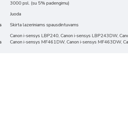
3000 psl. (su 5% padengimu)
Juoda
s
Skirta lazeriniams spausdintuvams
Canon i-sensys LBP240, Canon i-sensys LBP243DW, Can
s
Canon i-sensys MF461DW, Canon i-sensys MF463DW, C