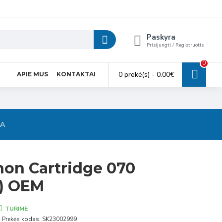
Paskyra
Prisijungti / Registruotis
0
0 prekė(s) - 0.00€
APIE MUS
KONTAKTAI
SA
non Cartridge 070
) OEM
TURIME
Prekės kodas:
SK23002999