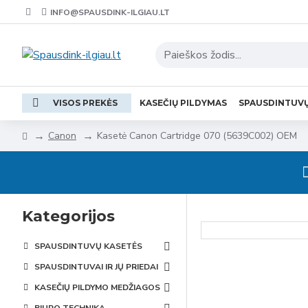
INFO@SPAUSDINK-ILGIAU.LT
VISOS PREKĖS
KASEČIŲ PILDYMAS
SPAUSDINTUV
Canon
Kasetė Canon Cartridge 070 (5639C002) OEM
Kategorijos
SPAUSDINTUVŲ KASETĖS
SPAUSDINTUVAI IR JŲ PRIEDAI
KASEČIŲ PILDYMO MEDŽIAGOS