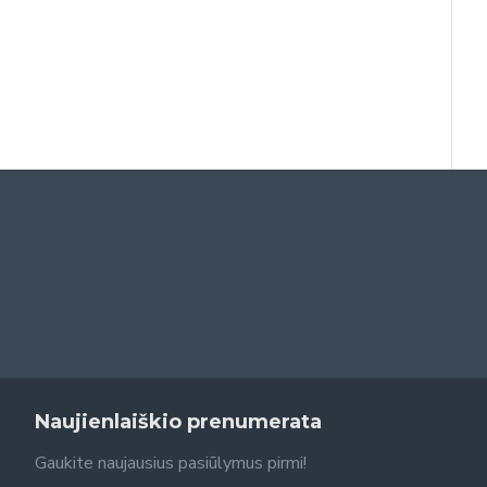
Naujienlaiškio prenumerata
Gaukite naujausius pasiūlymus pirmi!