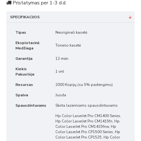
Pristatymas per 1-3 d.d.
SPECIFIKACIJOS
Tipas
Neoriginali kasetė
Eksplotacinė
Tonerio kasetė
Medžiaga
Garantija
12 mėn
Kiekis
1 vnt
Pakuotėje
Resursas
2000 Kopijų (su 5% padengimu)
Spalva
Juoda
Spausdintuvams
Skirta lazeriniams spausdintuvams
Hp Color LaserJet Pro CM1400 Series,
Hp Color LaserJet Pro CM1415fn, Hp
Color LaserJet Pro CM1415fnw, Hp
Color LaserJet Pro CP1500 Series, Hp
Color LaserJet Pro CP1525, Hp Color