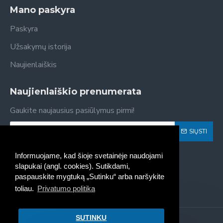
Mano paskyra
Paskyra
Užsakymų istorija
Naujienlaiškis
Naujienlaiškio prenumerata
Gaukite naujausius pasiūlymus pirmi!
SIŲSTI
Susipažinau ir sutinku su
Privatumo politika
Informuojame, kad šioje svetainėje naudojami
slapukai (angl. cookies). Sutikdami,
paspauskite mygtuką „Sutinku“ arba naršykite
toliau.
Privatumo politika
SUTINKU