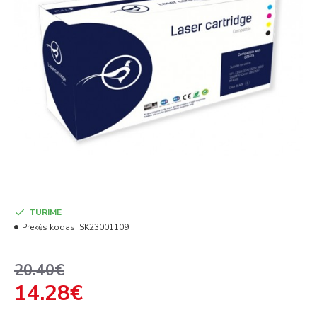
TURIME
Prekės kodas:
SK23001109
20.40€
14.28€