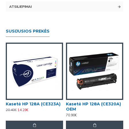
ATSILIEPIMAI
SUSIJUSIOS PREKĖS
)
Kasetė HP 128A (CE323A)
Kasetė HP 128A (CE320A)
K
OEM
20.40€
14.28€
70.90€
7