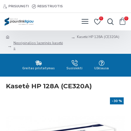
PRISIJUNGTI
REGISTRUOTIS
0
0
Kasetė HP 128A (CE320A)
Neoriginalios lazerinės kasetė
s
Greitas pristatymas
Susisiekti
Užklausa
Kasetė HP 128A (CE320A)
-30 %