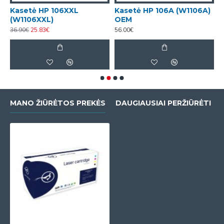
)
Kasetė HP 106XXL
Kasetė HP 106A (W1106A)
B
(W1106XXL)
OEM
5
36.90€
25.83€
56.00€
MANO ŽIŪRĖTOS PREKĖS
DAUGIAUSIAI PERŽIŪRĖTI