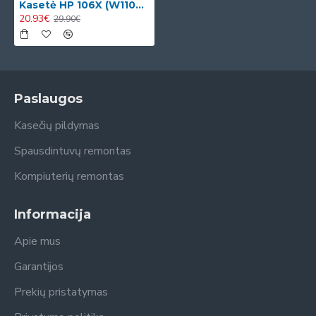
Kasetė HP 106X (W1106X)
20.93€
29.90€
Paslaugos
Kasečių pildymas
Spausdintuvų remontas
Kompiuterių remontas
Informacija
Apie mus
Garantijos
Prekių pristatymas