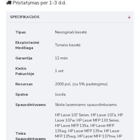
Pristatymas per 1-3 d.d.
SPECIFIKACIJOS
Tipas
Neoriginali kasetė
Eksplotacinė
Tonerio kasetė
Medžiaga
Garantija
12 mėn
Kiekis
1 vnt
Pakuotėje
Resursas
2000 psl. (su 5% padengimu)
Spalva
Juoda
Spausdintuvams
Skirta lazeriniams spausdintuvams
HP Laser 107 Series, HP Laser 107a, HP
Laser 107w, HP Laser MFP 130 Series,
HP Laser MFP 135a, HP Laser MFP
135ag, HP Laser MFP 135w, HP Laser
Tinka
MFP 135wg, HP Laser MFP 137fnw, HP
Spausdintuvams