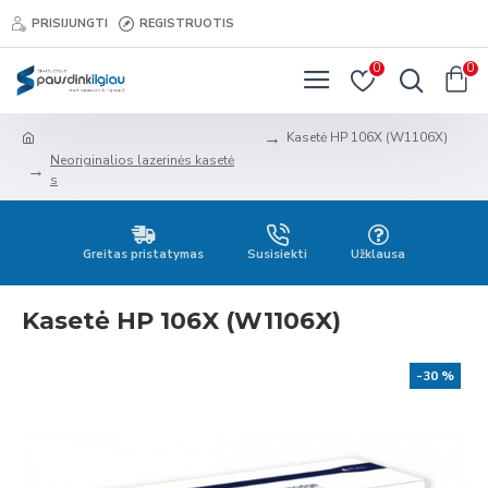
PRISIJUNGTI
REGISTRUOTIS
0
0
Kasetė HP 106X (W1106X)
Neoriginalios lazerinės kasetė
s
Greitas pristatymas
Susisiekti
Užklausa
Kasetė HP 106X (W1106X)
-30 %