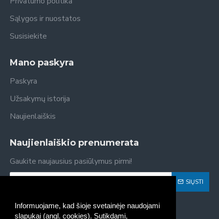
Privatumo politika
Sąlygos ir nuostatos
Susisiekite
Mano paskyra
Paskyra
Užsakymų istorija
Naujienlaiškis
Naujienlaiškio prenumerata
Gaukite naujausius pasiūlymus pirmi!
SIŲSTI
Susipažinau ir sutinku su
Privatumo politika
Informuojame, kad šioje svetainėje naudojami
slapukai (angl. cookies). Sutikdami,