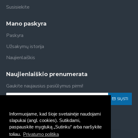
Susisiekite
Mano paskyra
Paskyra
Užsakymų istorija
Naujienlaiškis
Naujienlaiškio prenumerata
Gaukite naujausius pasiūlymus pirmi!
SIŲSTI
Susipažinau ir sutinku su
Privatumo politika
Informuojame, kad šioje svetainėje naudojami
slapukai (angl. cookies). Sutikdami,
paspauskite mygtuką „Sutinku“ arba naršykite
toliau.
Privatumo politika