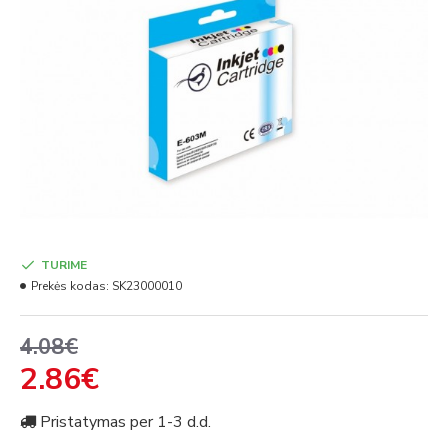
TURIME
Prekės kodas:
SK23000010
4.08€
2.86€
Pristatymas per 1-3 d.d.