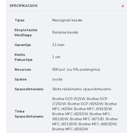
SPECIFIKACIJOS
Tipas
Neoriginali kasetė
Eksplotacinė
Rašalinė kasetė
Medžiaga
Garantija
12 mėn
Kiekis
1 vnt
Pakuotėje
Resursas
600 psl. (su 5% padengimu)
Spalva
Juoda
Spausdintuvams
Skirta rašaliniams spausdintuvams
Brother DCP-J525W, Brother DCP-
J725DW, Brother DCP-J925DW, Brother
MFC-J430W, Brother MFC-J5910DW,
Tinka
Brother MFC-J625DW, Brother MFC-
Spausdintuvams
J6510DW, Brother MFC-J6710D, Brother
MFC-J6710DW, Brother MFC-J6910DW,
Brother MFC-J825DW