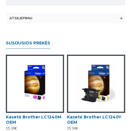
ATSILIEPIMAI
SUSIJUSIOS PREKĖS
Kasetė Brother LC1240M
Kasetė Brother LC1240Y
K
OEM
OEM
X
15.30€
15.30€