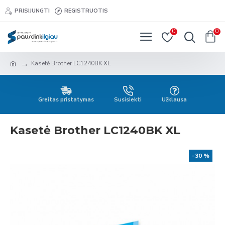
PRISIJUNGTI
REGISTRUOTIS
0
0
Kasetė Brother LC1240BK XL
Greitas pristatymas
Susisiekti
Užklausa
Kasetė Brother LC1240BK XL
-30 %