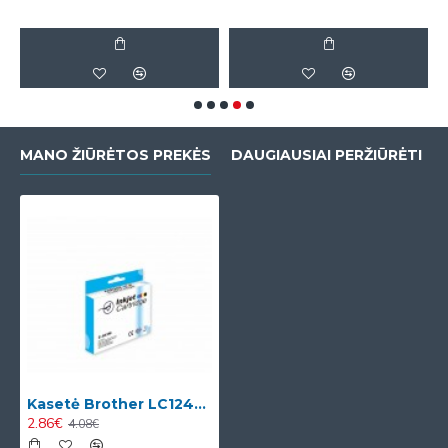
6
MANO ŽIŪRĖTOS PREKĖS
DAUGIAUSIAI PERŽIŪRĖTI
Kasetė Brother LC1240BK XL
2.86€
4.08€