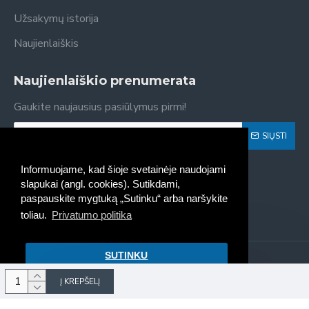
Užsakymų istorija
Naujienlaiškis
Naujienlaiškio prenumerata
Gaukite naujausius pasiūlymus pirmi!
SIŲSTI
Susipažinau ir sutinku su
Privatumo politika
Informuojame, kad šioje svetainėje naudojami
slapukai (angl. cookies). Sutikdami,
paspauskite mygtuką „Sutinku“ arba naršykite
toliau.
Privatumo politika
SUTINKU
Kaseta - spausdintuvų kasečių
pildymas, pardavimas © 2022
Į KREPŠELĮ