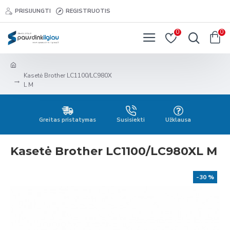
PRISIJUNGTI
REGISTRUOTIS
0
0
Kasetė Brother LC1100/LC980X
L M
Greitas pristatymas
Susisiekti
Užklausa
Kasetė Brother LC1100/LC980XL M
-30 %