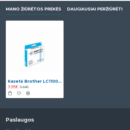
MANO ŽIŪRĖTOS PREKĖS
DAUGIAUSIAI PERŽIŪRĖTI
Kasetė Brother LC1100/LC980XL M
3.95€
5.64€
Paslaugos