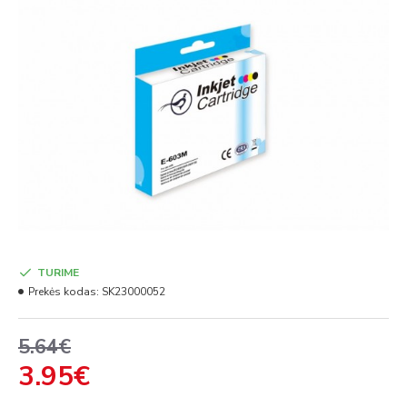
TURIME
Prekės kodas:
SK23000052
5.64€
3.95€