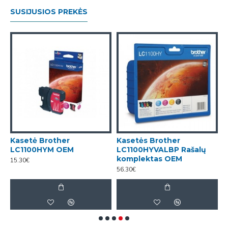
SUSIJUSIOS PREKĖS
Kasetė Brother
Kasetės Brother
K
LC1100HYM OEM
LC1100HYVALBP Rašalų
L
komplektas OEM
15.30€
1
56.30€