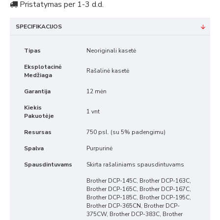
Pristatymas per 1-3 d.d.
SPECIFIKACIJOS
Tipas
Neoriginali kasetė
Eksplotacinė
Rašalinė kasetė
Medžiaga
Garantija
12 mėn
Kiekis
1 vnt
Pakuotėje
Resursas
750 psl. (su 5% padengimu)
Spalva
Purpurinė
Spausdintuvams
Skirta rašaliniams spausdintuvams
Brother DCP-145C, Brother DCP-163C,
Brother DCP-165C, Brother DCP-167C,
Brother DCP-185C, Brother DCP-195C,
Brother DCP-365CN, Brother DCP-
375CW, Brother DCP-383C, Brother