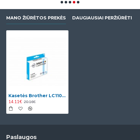
MANO ŽIŪRĖTOS PREKĖS
DAUGIAUSIAI PERŽIŪRĖTI
Kasetės Brother LC1100/LC980XL Rašalų komplektas
14.11€
20.16€
Paslaugos