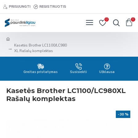
PRISIJUNGTI
REGISTRUOTIS
0
0
Kasetės Brother LC1100/LC980
XL Rašalų komplektas
Greitas pristatymas
Susisiekti
Užklausa
Kasetės Brother LC1100/LC980XL
Rašalų komplektas
-30 %