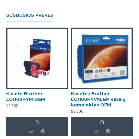
SUSIJUSIOS PREKĖS
Kasetė Brother
Kasetės Brother
K
LC1100HYM OEM
LC1100HYVALBP Rašalų
L
komplektas OEM
15.30€
1
56.30€