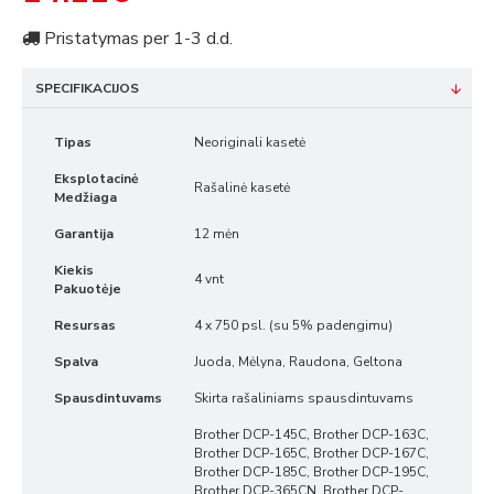
Pristatymas per 1-3 d.d.
SPECIFIKACIJOS
Tipas
Neoriginali kasetė
Eksplotacinė
Rašalinė kasetė
Medžiaga
Garantija
12 mėn
Kiekis
4 vnt
Pakuotėje
Resursas
4 x 750 psl. (su 5% padengimu)
Spalva
Juoda, Mėlyna, Raudona, Geltona
Spausdintuvams
Skirta rašaliniams spausdintuvams
Brother DCP-145C, Brother DCP-163C,
Brother DCP-165C, Brother DCP-167C,
Brother DCP-185C, Brother DCP-195C,
Brother DCP-365CN, Brother DCP-