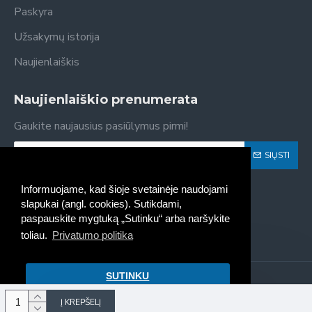
Paskyra
Užsakymų istorija
Naujienlaiškis
Naujienlaiškio prenumerata
Gaukite naujausius pasiūlymus pirmi!
SIŲSTI
Susipažinau ir sutinku su
Privatumo politika
Informuojame, kad šioje svetainėje naudojami
slapukai (angl. cookies). Sutikdami,
paspauskite mygtuką „Sutinku“ arba naršykite
toliau.
Privatumo politika
SUTINKU
Kaseta - spausdintuvų kasečių
pildymas, pardavimas © 2022
Į KREPŠELĮ