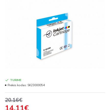
TURIME
Prekės kodas:
SK23000054
20.16€
14.11€