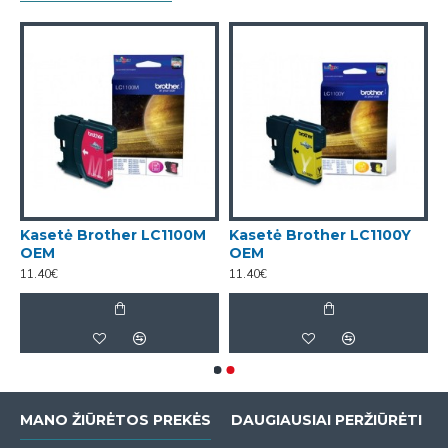
K
Kasetė Brother LC1100M
Kasetė Brother LC1100Y
OEM
OEM
11.40€
11.40€
MANO ŽIŪRĖTOS PREKĖS
DAUGIAUSIAI PERŽIŪRĖTI