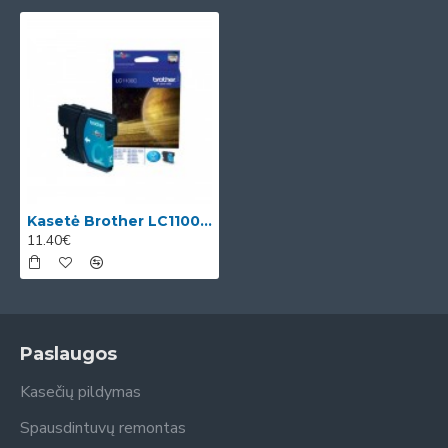
Kasetė Brother LC1100C OEM
11.40€
Paslaugos
Kasečių pildymas
Spausdintuvų remontas