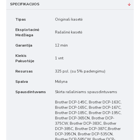
SPECIFIKACIJOS
Tipas
Originali kasetė
Eksplotacinė
Rašalinė kasetė
Medžiaga
Garantija
12 mėn
Kiekis
1 vnt
Pakuotėje
Resursas
325 psl. (su 5% padengimu)
Spalva
Mėlyna
Spausdintuvams
Skirta rašaliniams spausdintuvams
Brother DCP-145C, Brother DCP-163C,
Brother DCP-165C, Brother DCP-167C,
Brother DCP-185C, Brother DCP-195C,
Brother DCP-365CN, Brother DCP-
375CW, Brother DCP-383C, Brother
DCP-385C, Brother DCP-387C,Brother
DCP-395CN, Brother DCP-535CN,
Brother DCP-585CW, Brother DCP-