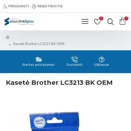
PRISIJUNGTI
REGISTRUOTIS
0
0
Kasetė Brother LC3213 BK OEM
Greitas pristatymas
Susisiekti
Užklausa
Kasetė Brother LC3213 BK OEM