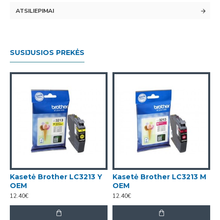
ATSILIEPIMAI
SUSIJUSIOS PREKĖS
Kasetė Brother LC3213 Y
Kasetė Brother LC3213 M
K
OEM
OEM
12.40€
12.40€
1