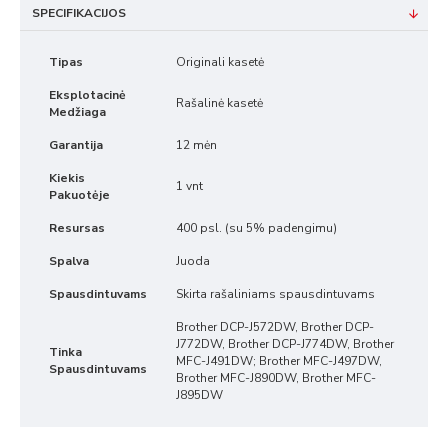
SPECIFIKACIJOS
Tipas
Originali kasetė
Eksplotacinė
Rašalinė kasetė
Medžiaga
Garantija
12 mėn
Kiekis
1 vnt
Pakuotėje
Resursas
400 psl. (su 5% padengimu)
Spalva
Juoda
Spausdintuvams
Skirta rašaliniams spausdintuvams
Brother DCP-J572DW, Brother DCP-
J772DW, Brother DCP-J774DW, Brother
Tinka
MFC-J491DW; Brother MFC-J497DW,
Spausdintuvams
Brother MFC-J890DW, Brother MFC-
J895DW