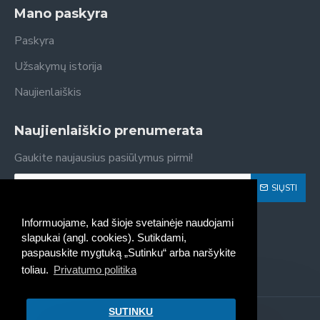
Mano paskyra
Paskyra
Užsakymų istorija
Naujienlaiškis
Naujienlaiškio prenumerata
Gaukite naujausius pasiūlymus pirmi!
SIŲSTI
Susipažinau ir sutinku su
Privatumo politika
Informuojame, kad šioje svetainėje naudojami
slapukai (angl. cookies). Sutikdami,
paspauskite mygtuką „Sutinku“ arba naršykite
toliau.
Privatumo politika
SUTINKU
Kaseta - spausdintuvų kasečių