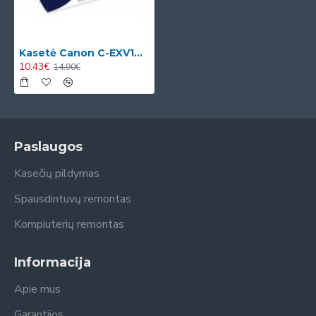
Kasetė Canon C-EXV14 (0384B002)
10.43€
14.90€
Paslaugos
Kasečių pildymas
Spausdintuvų remontas
Kompiuterių remontas
Informacija
Apie mus
Garantijos