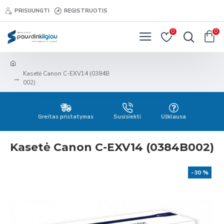
PRISIJUNGTI
REGISTRUOTIS
0
0
Kasetė Canon C-EXV14 (0384B
002)
Greitas pristatymas
Susisiekti
Užklausa
Kasetė Canon C-EXV14 (0384B002)
-30 %