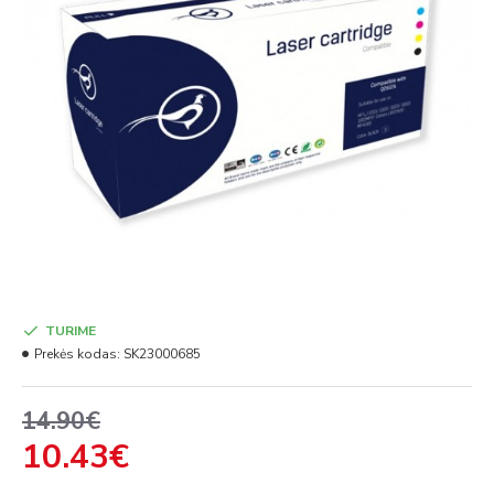
TURIME
Prekės kodas:
SK23000685
14.90€
10.43€