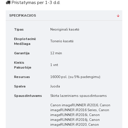
Pristatymas per 1-3 d.d.
SPECIFIKACIJOS
Tipas
Neoriginali kasetė
Eksplotacinė
Tonerio kasetė
Medžiaga
Garantija
12 mėn
Kiekis
1 vnt
Pakuotėje
Resursas
16000 psl. (su 5% padengimu)
Spalva
Juoda
Spausdintuvams
Skirta lazeriniams spausdintuvams
Canon imageRUNNER iR2016, Canon
imageRUNNER iR2016 Series, Canon
imageRUNNER iR2016i, Canon
imageRUNNER iR2016j, Canon
imageRUNNER iR2020, Canon