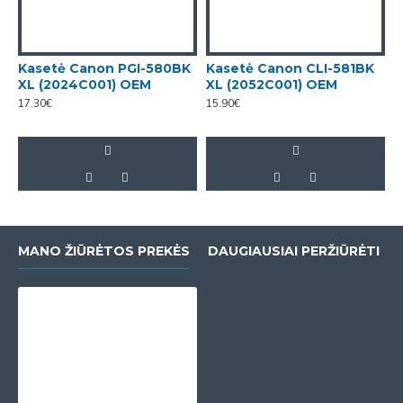
Kasetė Canon PGI-580BK
Kasetė Canon CLI-581BK
K
XL (2024C001) OEM
XL (2052C001) OEM
X
17.30€
15.90€
1
MANO ŽIŪRĖTOS PREKĖS
DAUGIAUSIAI PERŽIŪRĖTI