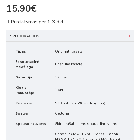
15.90€
Pristatymas per 1-3 d.d.
SPECIFIKACIJOS
Tipas
Originali kasetė
Eksplotacinė
Rašalinė kasetė
Medžiaga
Garantija
12 mėn
Kiekis
1 vnt
Pakuotėje
Resursas
520 psl. (su 5% padengimu)
Spalva
Geltona
Spausdintuvams
Skirta rašaliniams spausdintuvams
Canon PIXMA TR7500 Series, Canon
PIXMA TR7520, Canon PIXMA TR7550,