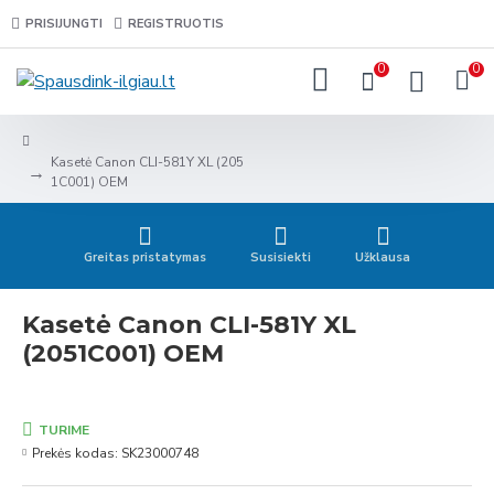
PRISIJUNGTI
REGISTRUOTIS
0
0
Kasetė Canon CLI-581Y XL (205
1C001) OEM
Greitas pristatymas
Susisiekti
Užklausa
Kasetė Canon CLI-581Y XL
(2051C001) OEM
TURIME
Prekės kodas:
SK23000748