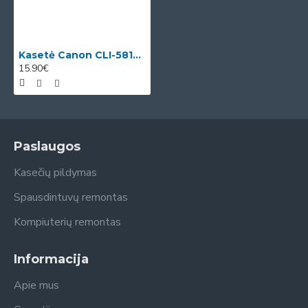
Kasetė Canon CLI-581Y XL (2051C001) OEM
15.90€
Paslaugos
Kasečių pildymas
Spausdintuvų remontas
Kompiuterių remontas
Informacija
Apie mus