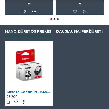
MANO ŽIŪRĖTOS PREKĖS
DAUGIAUSIAI PERŽIŪRĖTI
Kasetė Canon PG-545XL (8286B001) OEM
23.20€