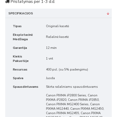
Pristatymas per 1-3 d.d.
SPECIFIKACIJOS
Tipas
Originali kasetė
Eksplotacinė
Rašalinė kasetė
Medžiaga
Garantija
12 mėn
Kiekis
1 vnt
Pakuotėje
Resursas
400 psl. (su 5% padengimu)
Spalva
Juoda
Spausdintuvams
Skirta rašaliniams spausdintuvams
Canon PIXMA iP2800 Series, Canon
PIXMA iP2820, Canon PIXMA iP2850,
Canon PIXMA MG2400 Series, Canon
PIXMA MG2440, Canon PIXMA MG2450,
Canon PIXMA MG2455, Canon PIXMA