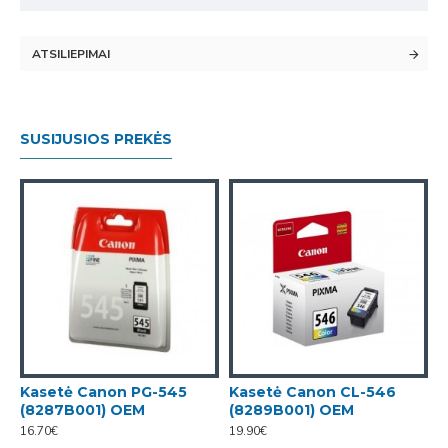
ATSILIEPIMAI
SUSIJUSIOS PREKĖS
Kasetė Canon PG-545
Kasetė Canon CL-546
K
(8287B001) OEM
(8289B001) OEM
(
16.70€
19.90€
2