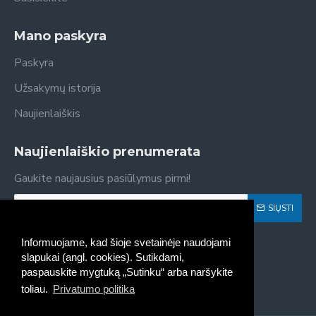
Mano paskyra
Paskyra
Užsakymų istorija
Naujienlaiškis
Naujienlaiškio prenumerata
Gaukite naujausius pasiūlymus pirmi!
SIŲSTI
Susipažinau ir sutinku su
Privatumo politika
Informuojame, kad šioje svetainėje naudojami
slapukai (angl. cookies). Sutikdami,
paspauskite mygtuką „Sutinku“ arba naršykite
toliau.
Privatumo politika