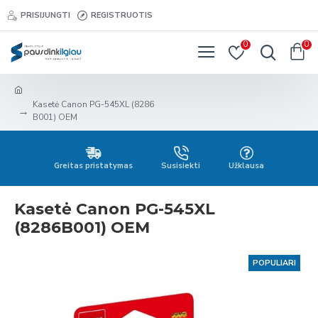
PRISIJUNGTI
REGISTRUOTIS
0
0
Kasetė Canon PG-545XL (8286
B001) OEM
Greitas pristatymas
Susisiekti
Užklausa
Kasetė Canon PG-545XL
(8286B001) OEM
POPULIARI