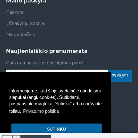
Mano paskyra
Paskyra
Užsakymų istorija
Naujienlaiškis
Naujienlaiškio prenumerata
Gaukite naujausius pasiūlymus pirmi!
SIŲSTI
Susipažinau ir sutinku su
Privatumo politika
Informuojame, kad šioje svetainėje naudojami
slapukai (angl. cookies). Sutikdami,
paspauskite mygtuką „Sutinku“ arba naršykite
toliau.
Privatumo politika
SUTINKU
Kaseta - spausdintuvų kasečių