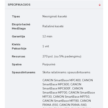
SPECIFIKACIJOS
Tipas
Neoriginali kasetė
Eksplotacinė
Rašalinė kasetė
Medžiaga
Garantija
12 mėn
Kiekis
1 vnt
Pakuotėje
Resursas
270 psl. (su 5% padengimu)
Spalva
Purpurinė
Spausdintuvams
Skirta rašaliniams spausdintuvams
CANON SmartBase MPC400, CANON
SmartBase MPC600, CANON
SmartBase MPC600F, CANON
SmartBase MP700, CANON SmartBase
MP730, CANON SmartBase MP750,
CANON SmartBase MP780, CANON
PIXMA i550, CANON PIXMA i560,