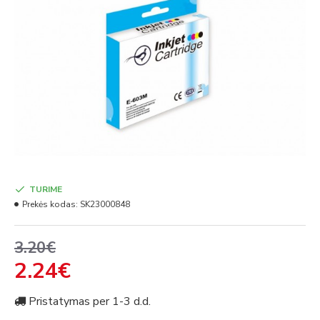
TURIME
Prekės kodas:
SK23000848
3.20€
2.24€
Pristatymas per 1-3 d.d.