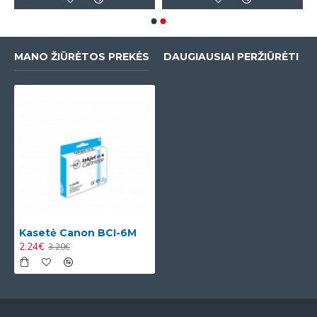
MANO ŽIŪRĖTOS PREKĖS
DAUGIAUSIAI PERŽIŪRĖTI
Kasetė Canon BCI-6M
2.24€
3.20€