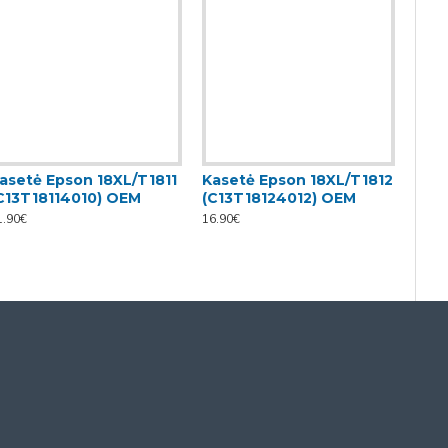
asetė Epson 18XL/T1811
Kasetė Epson 18XL/T1812
Kas
C13T18114010) OEM
(C13T18124012) OEM
(C1
1.90€
16.90€
16.90