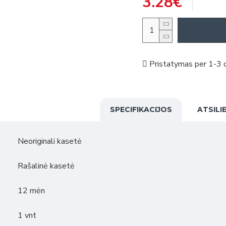
3.28€
Pristatymas per 1-3 d
SPECIFIKACIJOS
ATSILI
Neoriginali kasetė
Rašalinė kasetė
12 mėn
1 vnt