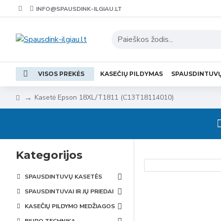
INFO@SPAUSDINK-ILGIAU.LT
VISOS PREKĖS
KASEČIŲ PILDYMAS
SPAUSDINTUV
Kasetė Epson 18XL/T1811 (C13T18114010)
Kategorijos
SPAUSDINTUVŲ KASETĖS
SPAUSDINTUVAI IR JŲ PRIEDAI
KASEČIŲ PILDYMO MEDŽIAGOS