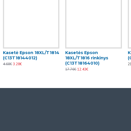
Kasetė Epson 18XL/T1814
Kasetės Epson
K
(C13T18144012)
18XL/T1816 rinkinys
(
(C13T18164010)
4.68€
3.28€
2
17.76€
12.43€