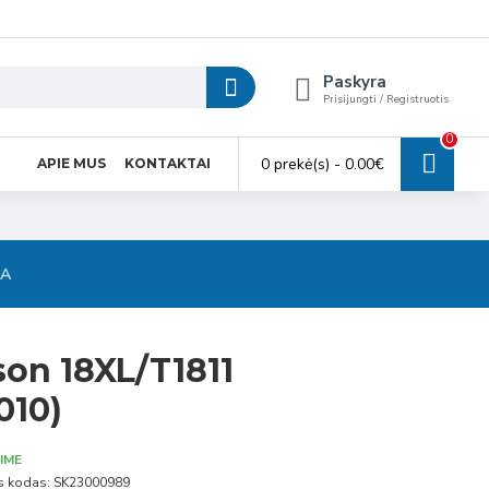
Paskyra
Prisijungti / Registruotis
0
0 prekė(s) - 0.00€
APIE MUS
KONTAKTAI
SA
on 18XL/T1811
010)
IME
s kodas:
SK23000989