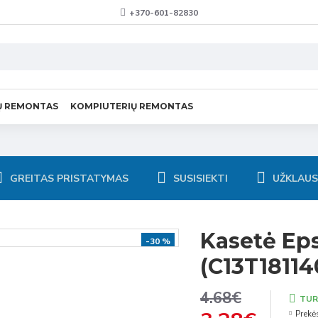
+370-601-82830
Ų REMONTAS
KOMPIUTERIŲ REMONTAS
GREITAS PRISTATYMAS
SUSISIEKTI
UŽKLAU
Kasetė Eps
-30 %
(C13T18114
4.68€
TUR
Prekė