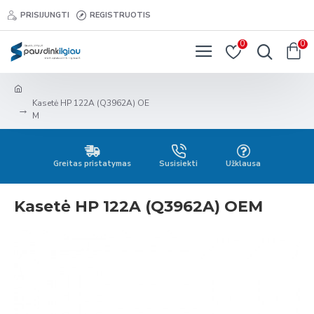
PRISIJUNGTI
REGISTRUOTIS
0
0
Kasetė HP 122A (Q3962A) OE
M
Greitas pristatymas
Susisiekti
Užklausa
Kasetė HP 122A (Q3962A) OEM