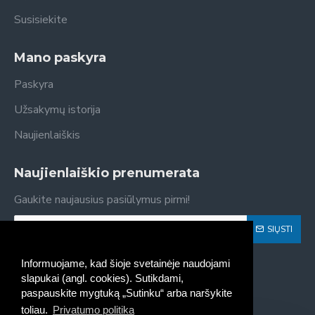
Susisiekite
Mano paskyra
Paskyra
Užsakymų istorija
Naujienlaiškis
Naujienlaiškio prenumerata
Gaukite naujausius pasiūlymus pirmi!
SIŲSTI
Susipažinau ir sutinku su
Privatumo politika
Informuojame, kad šioje svetainėje naudojami
slapukai (angl. cookies). Sutikdami,
paspauskite mygtuką „Sutinku“ arba naršykite
toliau.
Privatumo politika