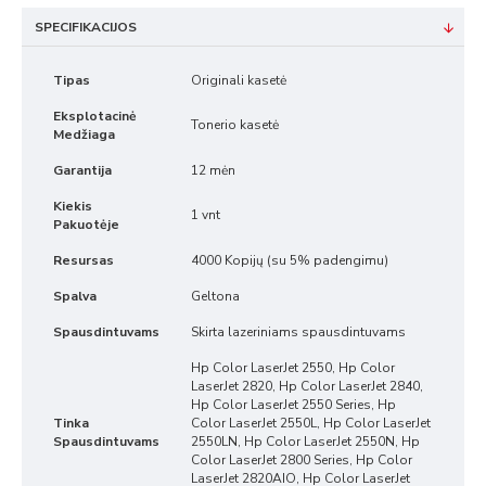
SPECIFIKACIJOS
Tipas
Originali kasetė
Eksplotacinė
Tonerio kasetė
Medžiaga
Garantija
12 mėn
Kiekis
1 vnt
Pakuotėje
Resursas
4000 Kopijų (su 5% padengimu)
Spalva
Geltona
Spausdintuvams
Skirta lazeriniams spausdintuvams
Hp Color LaserJet 2550, Hp Color
LaserJet 2820, Hp Color LaserJet 2840,
Hp Color LaserJet 2550 Series, Hp
Tinka
Color LaserJet 2550L, Hp Color LaserJet
Spausdintuvams
2550LN, Hp Color LaserJet 2550N, Hp
Color LaserJet 2800 Series, Hp Color
LaserJet 2820AIO, Hp Color LaserJet