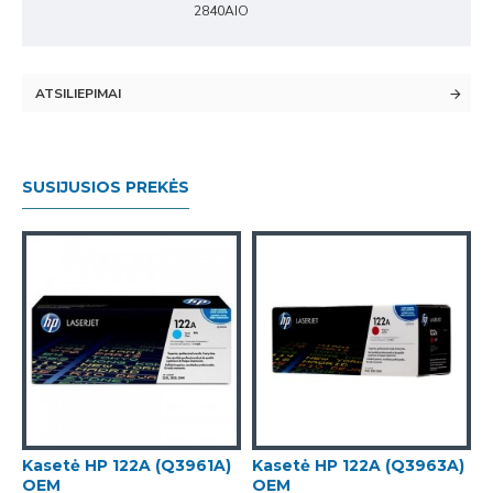
2840AIO
ATSILIEPIMAI
SUSIJUSIOS PREKĖS
)
Kasetė HP 122A (Q3961A)
Kasetė HP 122A (Q3963A)
OEM
OEM