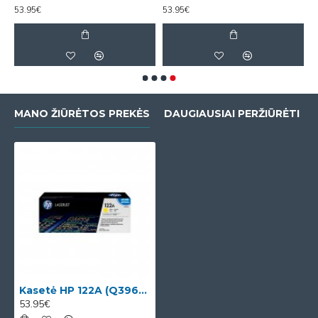
53.95€
53.95€
MANO ŽIŪRĖTOS PREKĖS
DAUGIAUSIAI PERŽIŪRĖTI
Kasetė HP 122A (Q3962A) OEM
53.95€