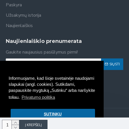
Paskyra
Užsakymų istorija
Naujienlaiškis
Naujienlaiškio prenumerata
Gaukite naujausius pasiūlymus pirmi!
SIŲSTI
Susipažinau ir sutinku su
Privatumo politika
Informuojame, kad šioje svetainėje naudojami
slapukai (angl. cookies). Sutikdami,
paspauskite mygtuką „Sutinku“ arba naršykite
toliau.
Privatumo politika
SUTINKU
Kaseta - spausdintuvų kasečių
pildymas, pardavimas © 2022
Į KREPŠELĮ