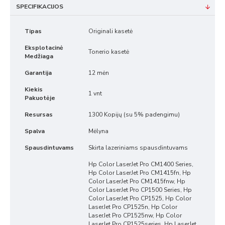
SPECIFIKACIJOS
Tipas
Originali kasetė
Eksplotacinė
Tonerio kasetė
Medžiaga
Garantija
12 mėn
Kiekis
1 vnt
Pakuotėje
Resursas
1300 Kopijų (su 5% padengimu)
Spalva
Mėlyna
Spausdintuvams
Skirta lazeriniams spausdintuvams
Hp Color LaserJet Pro CM1400 Series,
Hp Color LaserJet Pro CM1415fn, Hp
Color LaserJet Pro CM1415fnw, Hp
Color LaserJet Pro CP1500 Series, Hp
Color LaserJet Pro CP1525, Hp Color
LaserJet Pro CP1525n, Hp Color
LaserJet Pro CP1525nw, Hp Color
LaserJet Pro CP1525series, Hp LaserJet