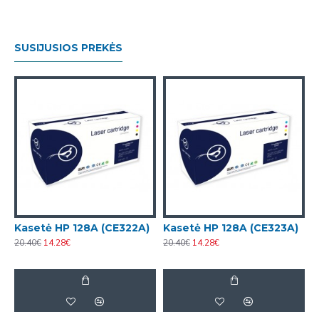
SUSIJUSIOS PREKĖS
Kasetė HP 128A (CE322A)
Kasetė HP 128A (CE323A)
K
20.40€
14.28€
20.40€
14.28€
7