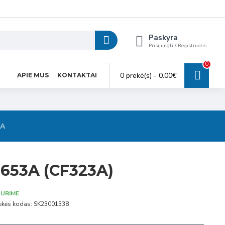
Paskyra
Prisijungti / Registruotis
0
0 prekė(s) - 0.00€
APIE MUS
KONTAKTAI
SA
 653A (CF323A)
URIME
ekės kodas:
SK23001338