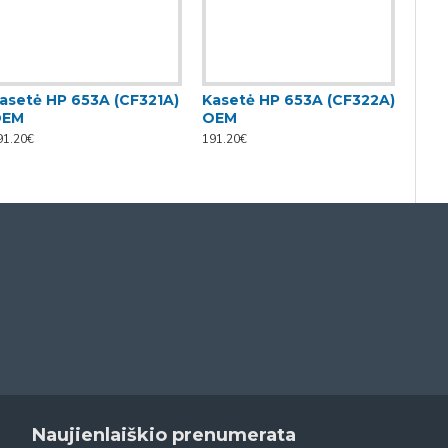
asetė HP 653A (CF321A)
Kasetė HP 653A (CF322A)
Kas
OEM
OEM
OE
91.20€
191.20€
191.2
Naujienlaiškio prenumerata