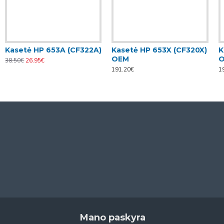
Kasetė HP 653A (CF322A)
Kasetė HP 653X (CF320X)
K
OEM
38.50€
26.95€
191.20€
1
Mano paskyra