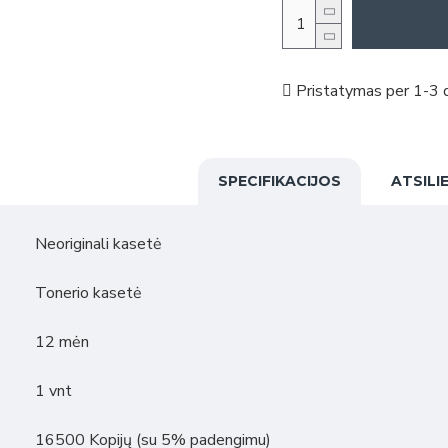
Pristatymas per 1-3 d
SPECIFIKACIJOS
ATSILI
Neoriginali kasetė
Tonerio kasetė
12 mėn
1 vnt
16500 Kopijų (su 5% padengimu)