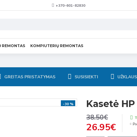
+370-601-82830
Ų REMONTAS
KOMPIUTERIŲ REMONTAS
GREITAS PRISTATYMAS
SUSISIEKTI
UŽKLAU
Kasetė HP
-30 %
38.50€
T
26.95€
Pr