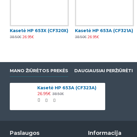
Kasetė HP 653X (CF320X)
Kasetė HP 653A (CF321A)
38.50€
26.95€
38.50€
26.95€
MANO ŽIŪRĖTOS PREKĖS
DAUGIAUSIAI PERŽIŪRĖTI
Kasetė HP 653A (CF323A)
26.95€
38.50€
Paslaugos
Informacija