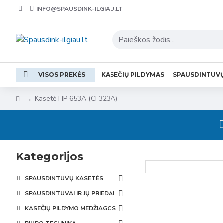
INFO@SPAUSDINK-ILGIAU.LT
VISOS PREKĖS
KASEČIŲ PILDYMAS
SPAUSDINTUV
Kasetė HP 653A (CF323A)
Kategorijos
SPAUSDINTUVŲ KASETĖS
SPAUSDINTUVAI IR JŲ PRIEDAI
KASEČIŲ PILDYMO MEDŽIAGOS