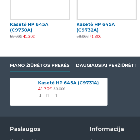
Kasetė HP 645A
Kasetė HP 645A
(C9730A)
(C9732A)
59.00€
41.30€
59.00€
41.30€
MANO ŽIŪRĖTOS PREKĖS
DAUGIAUSIAI PERŽIŪRĖTI
Kasetė HP 645A (C9731A)
41.30€
59.00€
Paslaugos
Informacija