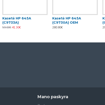
Kasetė HP 645A
Kasetė HP 645A
K
(C9733A)
(C9730A) OEM
(
59.00€
41.30€
280.80€
2
Mano paskyra