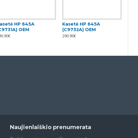
asetė HP 645A
Kasetė HP 645A
Kas
C9731A) OEM
(C9732A) OEM
(C9
90.90€
290.90€
290.9
Naujienlaiškio prenumerata