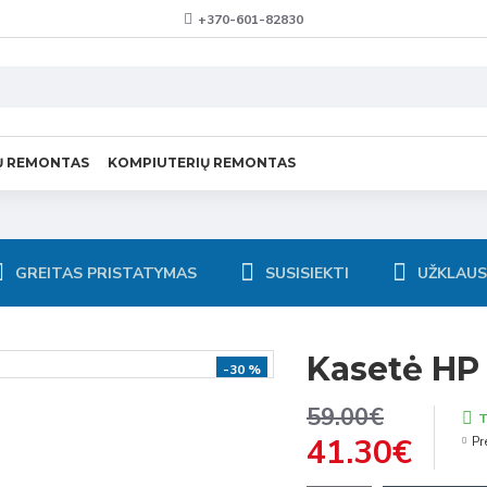
+370-601-82830
Ų REMONTAS
KOMPIUTERIŲ REMONTAS
GREITAS PRISTATYMAS
SUSISIEKTI
UŽKLAU
Kasetė HP
-30 %
59.00€
T
41.30€
Pr