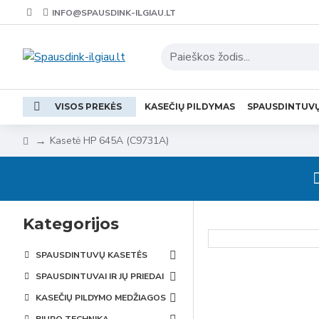
INFO@SPAUSDINK-ILGIAU.LT
VISOS PREKĖS
KASEČIŲ PILDYMAS
SPAUSDINTUV
Kasetė HP 645A (C9731A)
Kategorijos
SPAUSDINTUVŲ KASETĖS
SPAUSDINTUVAI IR JŲ PRIEDAI
KASEČIŲ PILDYMO MEDŽIAGOS