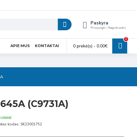
Paskyra
Prisijungti / Registruotis
0
0 prekė(s) - 0.00€
APIE MUS
KONTAKTAI
SA
 645A (C9731A)
URIME
ekės kodas:
SK23001752