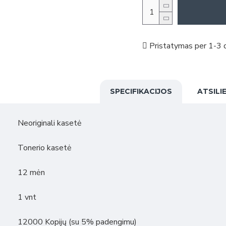
Pristatymas per 1-3 d
SPECIFIKACIJOS
ATSILI
Neoriginali kasetė
Tonerio kasetė
12 mėn
1 vnt
12000 Kopijų (su 5% padengimu)