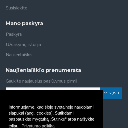
Susisiekite
Mano paskyra
Paskyra
Užsakymų istorija
Naujienlaiškis
Naujienlaiškio prenumerata
Gaukite naujausius pasiūlymus pirmi!
SIŲSTI
Susipažinau ir sutinku su
Privatumo politika
Informuojame, kad šioje svetainėje naudojami
slapukai (angl. cookies). Sutikdami,
paspauskite mygtuką „Sutinku“ arba naršykite
toliau.
Privatumo politika