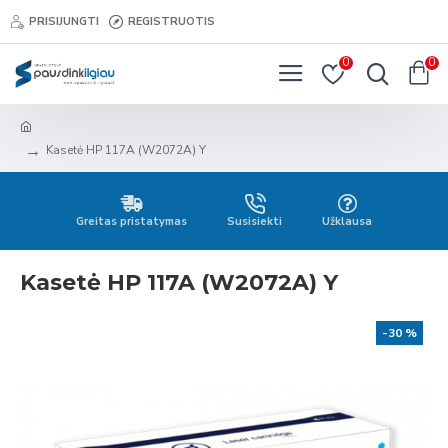
PRISIJUNGTI
REGISTRUOTIS
0
0
Kasetė HP 117A (W2072A) Y
Greitas pristatymas
Susisiekti
Užklausa
Kasetė HP 117A (W2072A) Y
-30 %