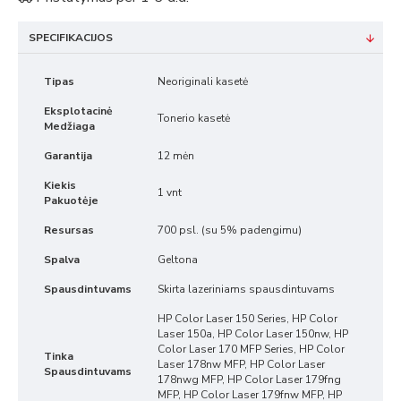
SPECIFIKACIJOS
Tipas
Neoriginali kasetė
Eksplotacinė
Tonerio kasetė
Medžiaga
Garantija
12 mėn
Kiekis
1 vnt
Pakuotėje
Resursas
700 psl. (su 5% padengimu)
Spalva
Geltona
Spausdintuvams
Skirta lazeriniams spausdintuvams
HP Color Laser 150 Series, HP Color
Laser 150a, HP Color Laser 150nw, HP
Color Laser 170 MFP Series, HP Color
Tinka
Laser 178nw MFP, HP Color Laser
Spausdintuvams
178nwg MFP, HP Color Laser 179fng
MFP, HP Color Laser 179fnw MFP, HP