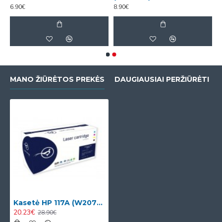
6.90€
8.90€
MANO ŽIŪRĖTOS PREKĖS
DAUGIAUSIAI PERŽIŪRĖTI
Kasetė HP 117A (W2072A) Y
20.23€
28.90€