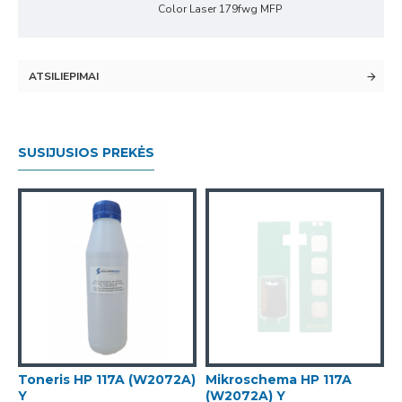
Color Laser 179fwg MFP
ATSILIEPIMAI
SUSIJUSIOS PREKĖS
)
Toneris HP 117A (W2072A)
Mikroschema HP 117A
Y
(W2072A) Y