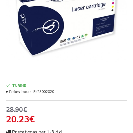
TURIME
Prekės kodas:
SK23002020
28.90€
20.23€
Pristatymas per 1-3 d.d.