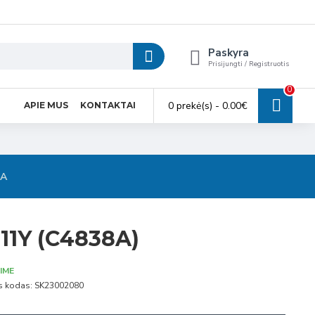
Paskyra
Prisijungti / Registruotis
0
0 prekė(s) - 0.00€
APIE MUS
KONTAKTAI
SA
11Y (C4838A)
IME
s kodas:
SK23002080