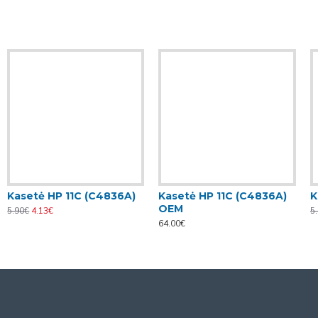
Kasetė HP 11C (C4836A)
Kasetė HP 11C (C4836A)
K
OEM
5.90€
4.13€
5
64.00€