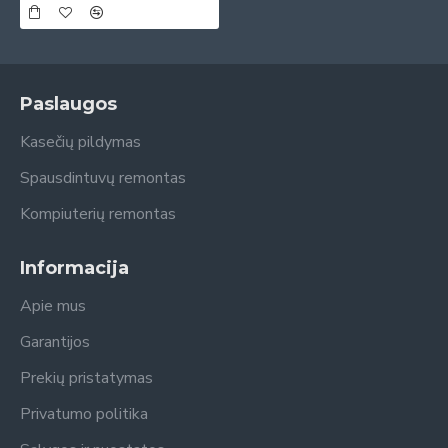
Paslaugos
Kasečių pildymas
Spausdintuvų remontas
Kompiuterių remontas
Informacija
Apie mus
Garantijos
Prekių pristatymas
Privatumo politika