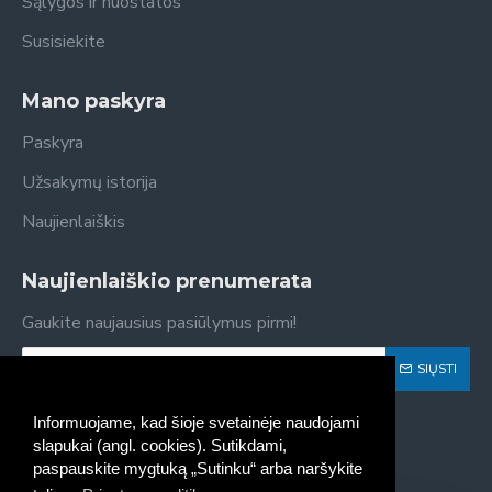
Sąlygos ir nuostatos
Susisiekite
Mano paskyra
Paskyra
Užsakymų istorija
Naujienlaiškis
Naujienlaiškio prenumerata
Gaukite naujausius pasiūlymus pirmi!
SIŲSTI
Susipažinau ir sutinku su
Privatumo politika
Informuojame, kad šioje svetainėje naudojami
slapukai (angl. cookies). Sutikdami,
paspauskite mygtuką „Sutinku“ arba naršykite