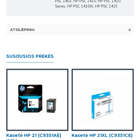
PSC 1402, HP PSC 1410, HP PSC 1410
Series, HP PSC 1410XI, HP PSC 1415
ATSILIEPIMAI
SUSIJUSIOS PREKĖS
Kasetė HP 21 (C9351AE)
Kasetė HP 21XL (C9351CE)
K