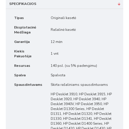
SPECIFIKACIJOS
Tipas
Originali kasetė
Eksplotacinė
Rašalinė kasetė
Medžiaga
Garantija
12 mėn
Kiekis
1 vnt
Pakuotėje
Resursas
140 psl. (su 5% padengimu)
Spalva
Spalvota
Spausdintuvams
Skirta rašaliniams spausdintuvams
HP DeskJet 3910, HP DeskJet 3915, HP
DeskJet 3920, HP DeskJet 3940, HP
DeskJet 3940V, HP DeskJet 3950, HP
DeskJet D1300 Series, HP DeskJet
D1311, HP DeskJet D1320, HP DeskJet
D1330, HP DeskJet D1341, HP DeskJet
D1360, HP DeskJet D1400 Series, HP
DeskJet D1420, HP DeskJet D1430, HP