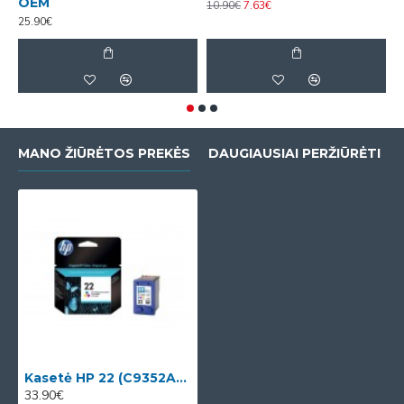
OEM
10.90€
7.63€
25.90€
4
MANO ŽIŪRĖTOS PREKĖS
DAUGIAUSIAI PERŽIŪRĖTI
Kasetė HP 22 (C9352AE) OEM
33.90€