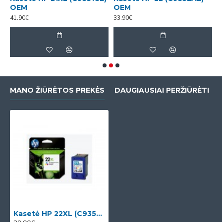
OEM
OEM
(
41.90€
33.90€
1
MANO ŽIŪRĖTOS PREKĖS
DAUGIAUSIAI PERŽIŪRĖTI
Kasetė HP 22XL (C9352CE) OEM