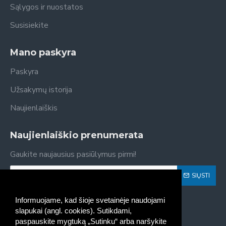
Sąlygos ir nuostatos
Susisiekite
Mano paskyra
Paskyra
Užsakymų istorija
Naujienlaiškis
Naujienlaiškio prenumerata
Gaukite naujausius pasiūlymus pirmi!
SIŲSTI
Susipažinau ir sutinku su
Privatumo politika
Informuojame, kad šioje svetainėje naudojami
slapukai (angl. cookies). Sutikdami,
paspauskite mygtuką „Sutinku“ arba naršykite