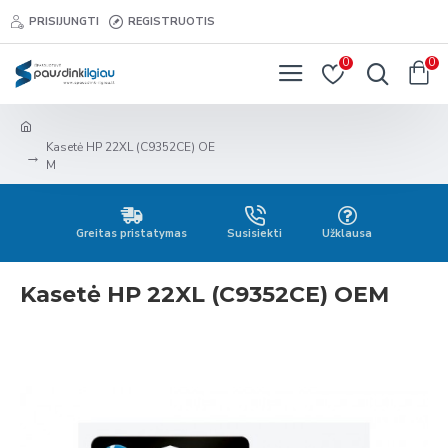
PRISIJUNGTI
REGISTRUOTIS
0
0
Kasetė HP 22XL (C9352CE) OE
M
Greitas pristatymas
Susisiekti
Užklausa
Kasetė HP 22XL (C9352CE) OEM