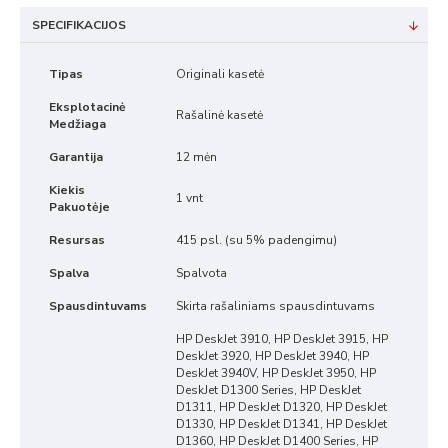
SPECIFIKACIJOS
Tipas
Originali kasetė
Eksplotacinė
Rašalinė kasetė
Medžiaga
Garantija
12 mėn
Kiekis
1 vnt
Pakuotėje
Resursas
415 psl. (su 5% padengimu)
Spalva
Spalvota
Spausdintuvams
Skirta rašaliniams spausdintuvams
HP DeskJet 3910, HP DeskJet 3915, HP
DeskJet 3920, HP DeskJet 3940, HP
DeskJet 3940V, HP DeskJet 3950, HP
DeskJet D1300 Series, HP DeskJet
D1311, HP DeskJet D1320, HP DeskJet
D1330, HP DeskJet D1341, HP DeskJet
D1360, HP DeskJet D1400 Series, HP