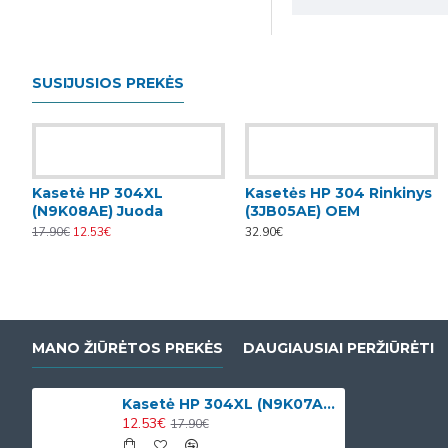
SUSIJUSIOS PREKĖS
Kasetė HP 304XL
Kasetės HP 304 Rinkinys
(N9K08AE) Juoda
(3JB05AE) OEM
17.90€
12.53€
32.90€
MANO ŽIŪRĖTOS PREKĖS
DAUGIAUSIAI PERŽIŪRĖTI
Kasetė HP 304XL (N9K07AE) Spalvota
12.53€
17.90€