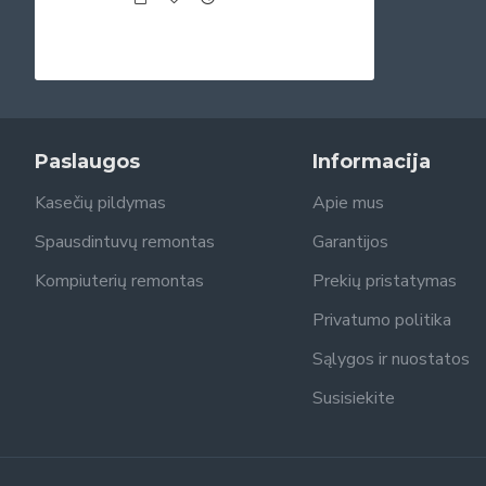
Paslaugos
Informacija
Kasečių pildymas
Apie mus
Spausdintuvų remontas
Garantijos
Kompiuterių remontas
Prekių pristatymas
Privatumo politika
Sąlygos ir nuostatos
Susisiekite