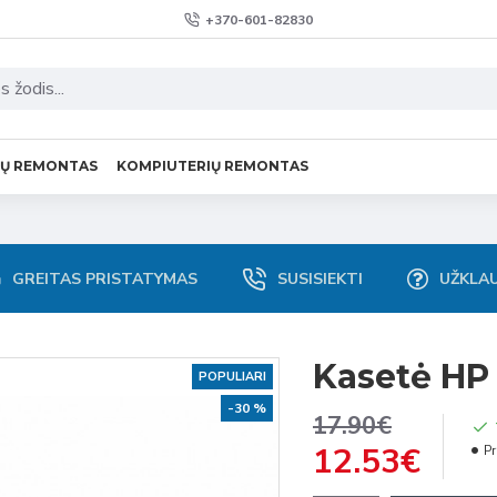
+370-601-82830
VŲ REMONTAS
KOMPIUTERIŲ REMONTAS
GREITAS PRISTATYMAS
SUSISIEKTI
UŽKLA
Kasetė HP
POPULIARI
-30 %
17.90€
12.53€
Pr