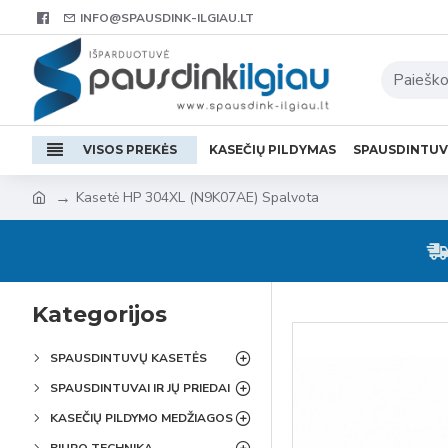
INFO@SPAUSDINK-ILGIAU.LT
VISOS PREKĖS
KASEČIŲ PILDYMAS
SPAUSDINTU
Kasetė HP 304XL (N9K07AE) Spalvota
Kategorijos
SPAUSDINTUVŲ KASETĖS
SPAUSDINTUVAI IR JŲ PRIEDAI
KASEČIŲ PILDYMO MEDŽIAGOS