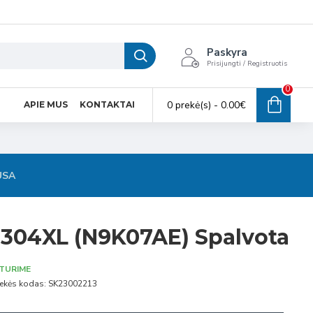
Paskyra
Prisijungti / Registruotis
0
0 prekė(s) - 0.00€
APIE MUS
KONTAKTAI
USA
 304XL (N9K07AE) Spalvota
TURIME
ekės kodas:
SK23002213