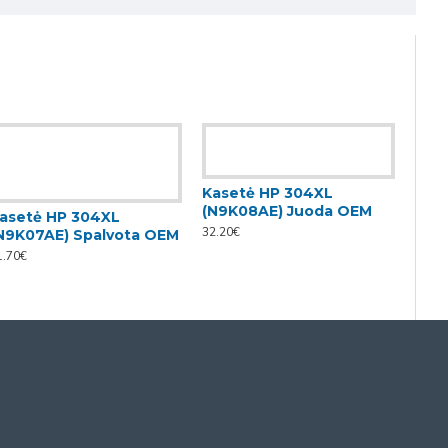
Kasetė HP 304XL
(N9K08AE) Juoda OEM
asetė HP 304XL
32.20€
N9K07AE) Spalvota OEM
1.70€