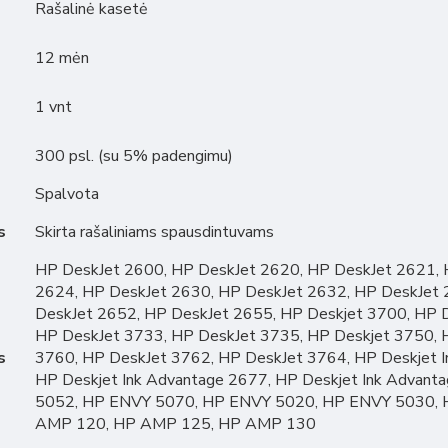
Rašalinė kasetė
12 mėn
1 vnt
300 psl. (su 5% padengimu)
Spalvota
s
Skirta rašaliniams spausdintuvams
HP DeskJet 2600, HP DeskJet 2620, HP DeskJet 2621, 
2624, HP DeskJet 2630, HP DeskJet 2632, HP DeskJet 
DeskJet 2652, HP DeskJet 2655, HP Deskjet 3700, HP 
HP DeskJet 3733, HP DeskJet 3735, HP Deskjet 3750, 
s
3760, HP DeskJet 3762, HP DeskJet 3764, HP Deskjet I
HP Deskjet Ink Advantage 2677, HP Deskjet Ink Adva
5052, HP ENVY 5070, HP ENVY 5020, HP ENVY 5030,
AMP 120, HP AMP 125, HP AMP 130