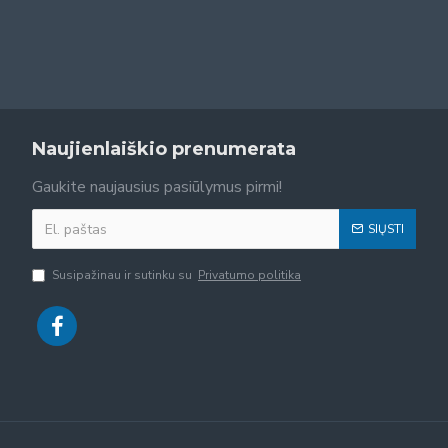
Naujienlaiškio prenumerata
Gaukite naujausius pasiūlymus pirmi!
SIŲSTI
Susipažinau ir sutinku su
Privatumo politika