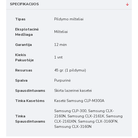
SPECIFIKACIJOS
Tipas
Pildymo milteliai
Eksplotacinė
Milteliai
Medžiaga
Garantija
12 mėn
Kiekis
1 vnt
Pakuotėje
Resursas
45 gr. (1 pildymui)
Spalva
Purpurinė
Spausdintuvams
Skirta lazerinei kasetei
Tinka Kasetėms
Kasetė Samsung CLP-M300A
Samsung CLP-300, Samsung CLX-
Tinka
2160N, Samsung CLX-2161K, Samsung
Spausdintuvams
CLX-2161KN, Samsung CLX-3160FN,
Samsung CLX-3160N