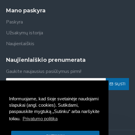
Mano paskyra
Paskyra
Užsakymų istorija
Naujienlaiškis
Naujienlaiškio prenumerata
Gaukite naujausius pasiūlymus pirmi!
SIŲSTI
Susipažinau ir sutinku su
Privatumo politika
Informuojame, kad šioje svetainėje naudojami
slapukai (angl. cookies). Sutikdami,
paspauskite mygtuką „Sutinku“ arba naršykite
toliau.
Privatumo politika