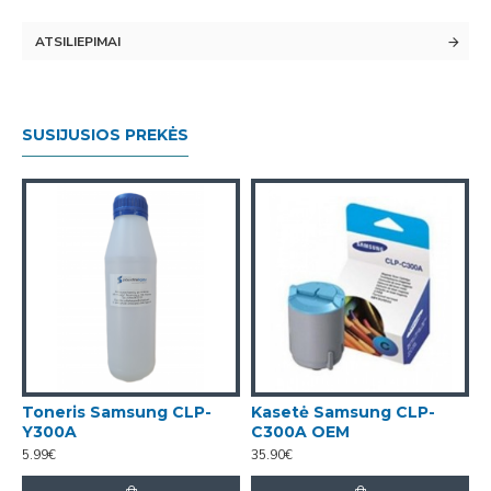
ATSILIEPIMAI
SUSIJUSIOS PREKĖS
Toneris Samsung CLP-
Kasetė Samsung CLP-
K
Y300A
C300A OEM
K
5.99€
35.90€
4