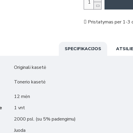
Pristatymas per 1-3 d
SPECIFIKACIJOS
ATSILI
Originali kasetė
Tonerio kasetė
12 mėn
e
1 vnt
2000 psl. (su 5% padengimu)
Juoda