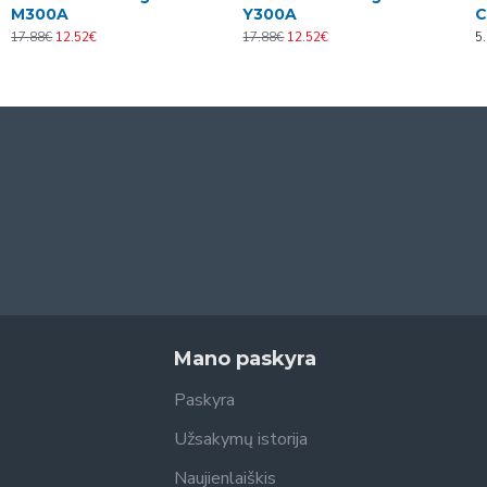
M300A
Y300A
C
17.88€
12.52€
17.88€
12.52€
5
Mano paskyra
Paskyra
Užsakymų istorija
Naujienlaiškis