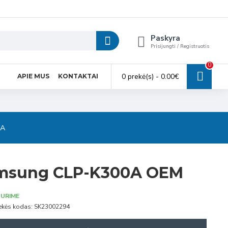
Paskyra
Prisijungti / Registruotis
0
0 prekė(s) - 0.00€
APIE MUS
KONTAKTAI
SA
amsung CLP-K300A OEM
URIME
ekės kodas:
SK23002294