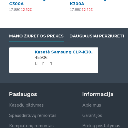
C300A
K300A
17.88€
12.52€
17.88€
12.52€
MANO ŽIŪRĖTOS PREKĖS
DAUGIAUSIAI PERŽIŪRĖTI
Kasetė Samsung CLP-K300A OEM
45.90€
Paslaugos
Informacija
Kasečių pildymas
Apie mus
Spausdintuvų remontas
Garantijos
Kompiuterių remontas
Prekių pristatymas