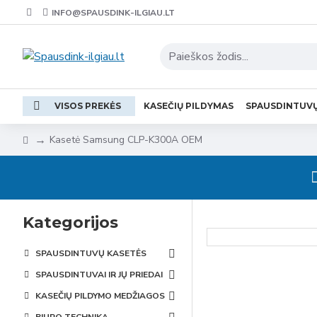
INFO@SPAUSDINK-ILGIAU.LT
VISOS PREKĖS
KASEČIŲ PILDYMAS
SPAUSDINTUV
Kasetė Samsung CLP-K300A OEM
Kategorijos
SPAUSDINTUVŲ KASETĖS
SPAUSDINTUVAI IR JŲ PRIEDAI
KASEČIŲ PILDYMO MEDŽIAGOS