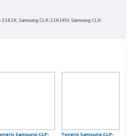
-2161K, Samsung CLX-2161KN, Samsung CLX-
oneris Samsung CLP-
Toneris Samsung CLP-
Ton