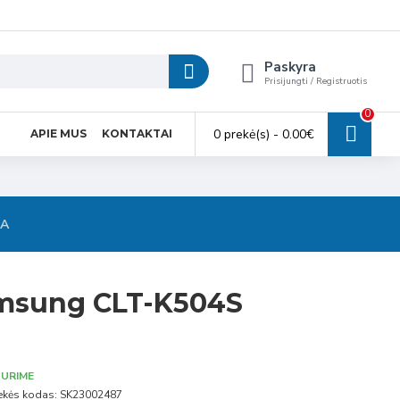
Paskyra
Prisijungti / Registruotis
0
0 prekė(s) - 0.00€
APIE MUS
KONTAKTAI
SA
msung CLT-K504S
URIME
ekės kodas:
SK23002487