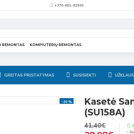
+370-601-82830
Ų REMONTAS
KOMPIUTERIŲ REMONTAS
GREITAS PRISTATYMAS
SUSISIEKTI
UŽKLAU
Kasetė Sa
-30 %
(SU158A)
41.40€
T
Pr