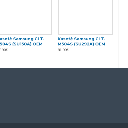
asetė Samsung CLT-
Kasetė Samsung CLT-
Kas
504S (SU158A) OEM
M504S (SU292A) OEM
Y50
7.90€
81.90€
81.90