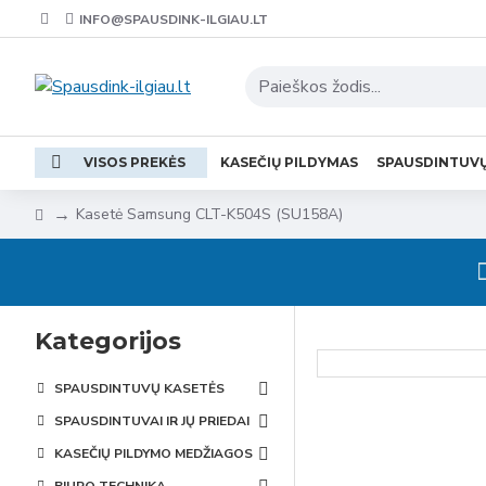
INFO@SPAUSDINK-ILGIAU.LT
VISOS PREKĖS
KASEČIŲ PILDYMAS
SPAUSDINTUV
Kasetė Samsung CLT-K504S (SU158A)
Kategorijos
SPAUSDINTUVŲ KASETĖS
SPAUSDINTUVAI IR JŲ PRIEDAI
KASEČIŲ PILDYMO MEDŽIAGOS