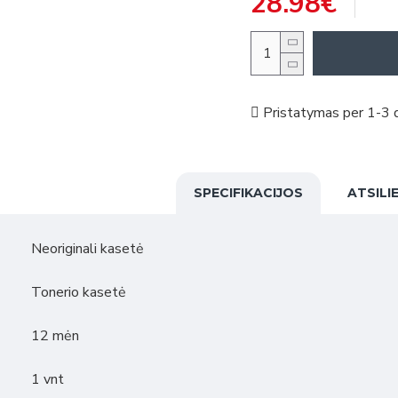
28.98€
Pristatymas per 1-3 d
SPECIFIKACIJOS
ATSILI
Neoriginali kasetė
Tonerio kasetė
12 mėn
1 vnt