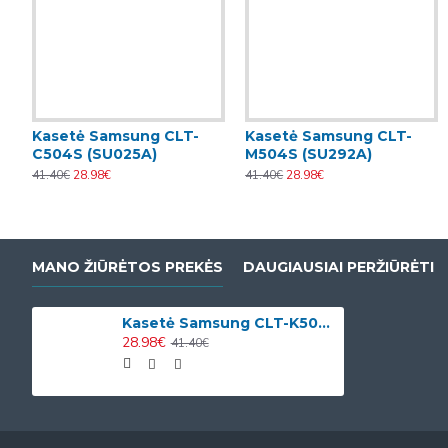
Kasetė Samsung CLT-
Kasetė Samsung CLT-
C504S (SU025A)
M504S (SU292A)
41.40€
28.98€
41.40€
28.98€
MANO ŽIŪRĖTOS PREKĖS
DAUGIAUSIAI PERŽIŪRĖTI
Kasetė Samsung CLT-K504S (SU158A)
28.98€
41.40€