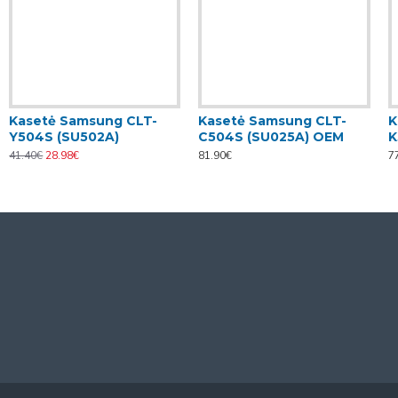
Kasetė Samsung CLT-
Kasetė Samsung CLT-
K
Y504S (SU502A)
C504S (SU025A) OEM
K
41.40€
28.98€
81.90€
7