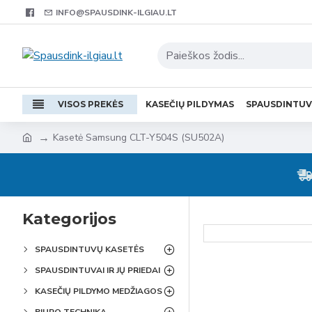
INFO@SPAUSDINK-ILGIAU.LT
VISOS PREKĖS
KASEČIŲ PILDYMAS
SPAUSDINTU
Kasetė Samsung CLT-Y504S (SU502A)
Kategorijos
SPAUSDINTUVŲ KASETĖS
SPAUSDINTUVAI IR JŲ PRIEDAI
KASEČIŲ PILDYMO MEDŽIAGOS