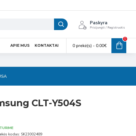
Paskyra
Prisijungti / Registruotis
0
0 prekė(s) - 0.00€
APIE MUS
KONTAKTAI
USA
msung CLT-Y504S
TURIME
ekės kodas:
SK23002489