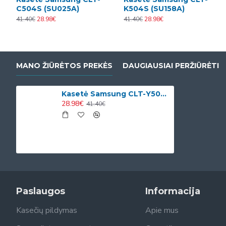
C504S (SU025A)
K504S (SU158A)
41.40€
28.98€
41.40€
28.98€
MANO ŽIŪRĖTOS PREKĖS
DAUGIAUSIAI PERŽIŪRĖTI
Kasetė Samsung CLT-Y504S (SU502A)
28.98€
41.40€
Paslaugos
Informacija
Kasečių pildymas
Apie mus