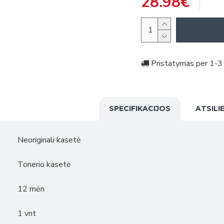
28.98€
Pristatymas per 1-3 
SPECIFIKACIJOS
ATSILI
Neoriginali kasetė
Tonerio kasetė
12 mėn
1 vnt