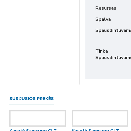
Resursas
Spalva
Spausdintuvam
Tinka
Spausdintuvam
SUSIJUSIOS PREKĖS
Kasetė Samsung CLT-
Kasetė Samsung CLT-