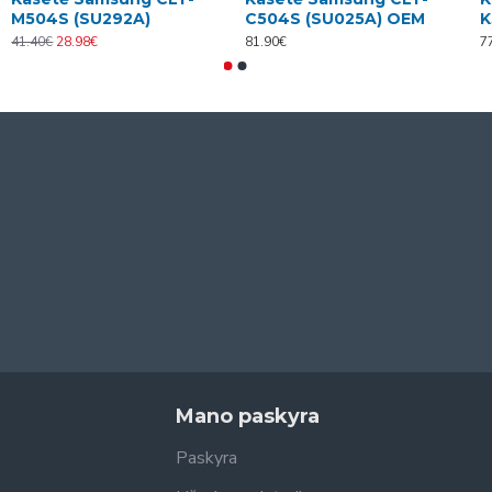
M504S (SU292A)
C504S (SU025A) OEM
K
41.40€
28.98€
81.90€
7
Mano paskyra
Paskyra