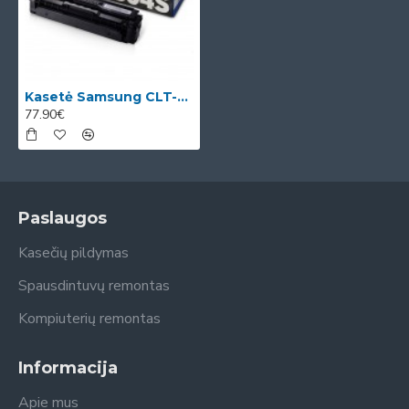
Kasetė Samsung CLT-K504S (SU158A) OEM
77.90€
Paslaugos
Kasečių pildymas
Spausdintuvų remontas
Kompiuterių remontas
Informacija
Apie mus