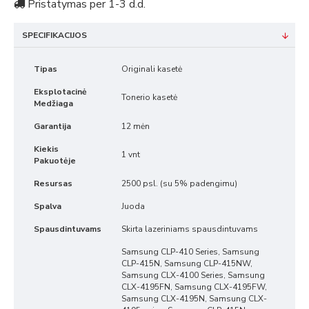
Pristatymas per 1-3 d.d.
SPECIFIKACIJOS
Tipas
Originali kasetė
Eksplotacinė
Tonerio kasetė
Medžiaga
Garantija
12 mėn
Kiekis
1 vnt
Pakuotėje
Resursas
2500 psl. (su 5% padengimu)
Spalva
Juoda
Spausdintuvams
Skirta lazeriniams spausdintuvams
Samsung CLP-410 Series, Samsung
CLP-415N, Samsung CLP-415NW,
Samsung CLX-4100 Series, Samsung
CLX-4195FN, Samsung CLX-4195FW,
Samsung CLX-4195N, Samsung CLX-