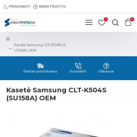
PRISIJUNGTI
REGISTRUOTIS
0
0
Kasetė Samsung CLT-K504S (S
U158A) OEM
Greitas pristatymas
Susisiekti
Užklausa
Kasetė Samsung CLT-K504S
(SU158A) OEM