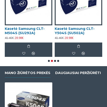
Kasetė Samsung CLT-
Kasetė Samsung CLT-
K
M504S (SU292A)
Y504S (SU502A)
C
41.40€
28.98€
41.40€
28.98€
8
MANO ŽIŪRĖTOS PREKĖS
DAUGIAUSIAI PERŽIŪRĖTI