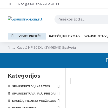
INFO@SPAUSDINK-ILGIAU.LT
VISOS PREKĖS
KASEČIŲ PILDYMAS
SPAUSDINTUV
Kasetė HP 305XL (3YM63AE) Spalvota
Kategorijos
SPAUSDINTUVŲ KASETĖS
SPAUSDINTUVAI IR JŲ PRIEDAI
KASEČIŲ PILDYMO MEDŽIAGOS