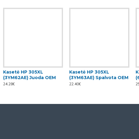
Kasetė HP 305XL
Kasetė HP 305XL
K
(3YM62AE) Juoda OEM
(3YM63AE) Spalvota OEM
(
24.28€
22.40€
2