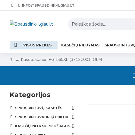
INFO@SPAUSDINK-ILGIAU.LT
VISOS PREKĖS
KASEČIŲ PILDYMAS
SPAUSDINTUV
Kasetė Canon PG-560XL (3712C001) OEM
Kategorijos
SPAUSDINTUVŲ KASETĖS
SPAUSDINTUVAI IR JŲ PRIEDAI
KASEČIŲ PILDYMO MEDŽIAGOS