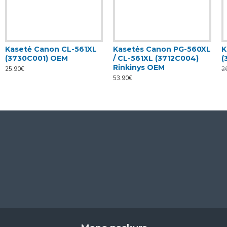
Kasetė Canon CL-561XL
Kasetės Canon PG-560XL
K
(3730C001) OEM
/ CL-561XL (3712C004)
(
Rinkinys OEM
25.90€
2
53.90€