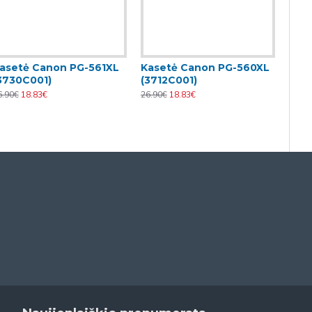
asetė Canon PG-561XL
Kasetė Canon PG-560XL
3730C001)
(3712C001)
6.90€
18.83€
26.90€
18.83€