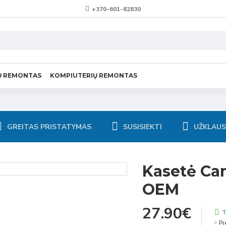
+370-601-82830
Ų REMONTAS
KOMPIUTERIŲ REMONTAS
GREITAS PRISTATYMAS
SUSISIEKTI
UŽKLAU
Kasetė Ca
OEM
27.90€
T
Pr