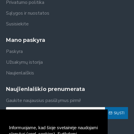
Privatumo politika
Sąlygos ir nuostatos
Susisiekite
Mano paskyra
Paskyra
Užsakymų istorija
Naujienlaiškis
Naujienlaiškio prenumerata
Gaukite naujausius pasiūlymus pirmi!
SIŲSTI
Susipažinau ir sutinku su
Privatumo politika
Informuojame, kad šioje svetainėje naudojami
slapukai (angl. cookies). Sutikdami,