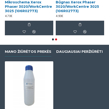
Mikroschema Xerox
Būgnas Xerox Phaser
Phaser 3020/WorkCentre
3020/WorkCentre 3025
3025 (106R02773)
(106R02773)
4.70€
4.90€
MANO ŽIŪRĖTOS PREKĖS
DAUGIAUSIAI PERŽIŪRĖTI