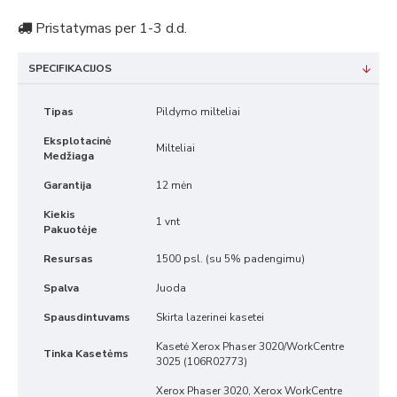
Pristatymas per 1-3 d.d.
SPECIFIKACIJOS
Tipas
Pildymo milteliai
Eksplotacinė
Milteliai
Medžiaga
Garantija
12 mėn
Kiekis
1 vnt
Pakuotėje
Resursas
1500 psl. (su 5% padengimu)
Spalva
Juoda
Spausdintuvams
Skirta lazerinei kasetei
Kasetė Xerox Phaser 3020/WorkCentre
Tinka Kasetėms
3025 (106R02773)
Xerox Phaser 3020, Xerox WorkCentre