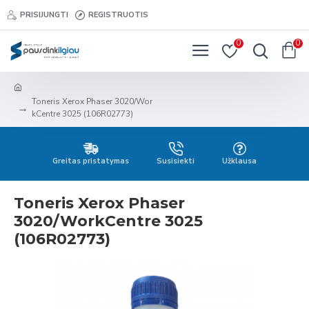
PRISIJUNGTI
REGISTRUOTIS
0
0
Toneris Xerox Phaser 3020/Wor
kCentre 3025 (106R02773)
Greitas pristatymas
Susisiekti
Užklausa
Toneris Xerox Phaser
3020/WorkCentre 3025
(106R02773)