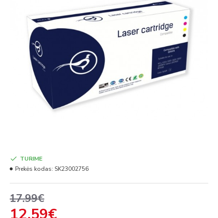
TURIME
Prekės kodas:
SK23002756
17.99€
12.59€