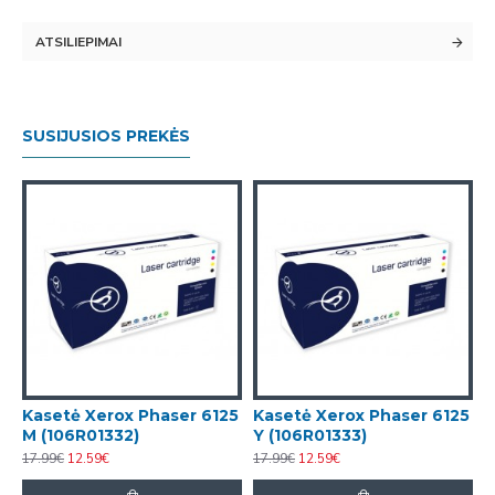
ATSILIEPIMAI
SUSIJUSIOS PREKĖS
5
Kasetė Xerox Phaser 6125
Kasetė Xerox Phaser 6125
M (106R01332)
Y (106R01333)
17.99€
12.59€
17.99€
12.59€