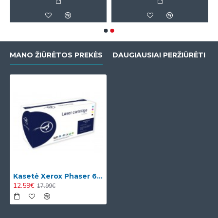
MANO ŽIŪRĖTOS PREKĖS
DAUGIAUSIAI PERŽIŪRĖTI
Kasetė Xerox Phaser 6125 BK (106R01338)
12.59€
17.99€