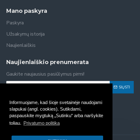
Mano paskyra
Paskyra
Užsakymų istorija
Naujienlaiškis
Naujienlaiškio prenumerata
Gaukite naujausius pasiūlymus pirmi!
SIŲSTI
Susipažinau ir sutinku su
Privatumo politika
Informuojame, kad šioje svetainėje naudojami
slapukai (angl. cookies). Sutikdami,
paspauskite mygtuką „Sutinku“ arba naršykite
toliau.
Privatumo politika