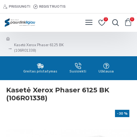
PRISIJUNGTI
REGISTRUOTIS
0
0
Kasetė Xerox Phaser 6125 BK
(106R01338)
Greitas pristatymas
Susisiekti
Užklausa
Kasetė Xerox Phaser 6125 BK
(106R01338)
-30 %