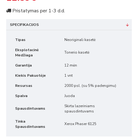
Pristatymas per 1-3 d.d.
SPECIFIKACIJOS
Tipas
Neoriginali kasetė
Eksplotacinė
Tonerio kasetė
Medžiaga
Garantija
12 mėn
Kiekis Pakuotėje
1 vnt
Resursas
2000 psl. (su 5% padengimu)
Spalva
Juoda
Skirta lazeriniams
Spausdintuvams
spausdintuvams
Tinka
Xerox Phaser 6125
Spausdintuvams