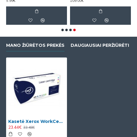
5.99€
109.00€
MANO ŽIŪRĖTOS PREKĖS
DAUGIAUSIAI PERŽIŪRĖTI
Kasetė Xerox WorkCentre 3210/3220 (106R01485)
23.44€
33.48€