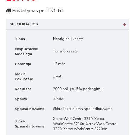
Pristatymas per 1-3 d.d.
SPECIFIKACIJOS
Tipas
Neoriginali kasetė
Eksplotacinė
Tonerio kasetė
Medžiaga
Garantija
12 mėn
Kiekis
1 vnt
Pakuotėje
Resursas
2000 psl. (su 5% padengimu)
Spalva
Juoda
Spausdintuvams
Skirta lazeriniams spausdintuvams
Xerox WorkCentre 3210, Xerox
Tinka
WorkCentre 3210n, Xerox WorkCentre
Spausdintuvams
3220, Xerox WorkCentre 3220dn