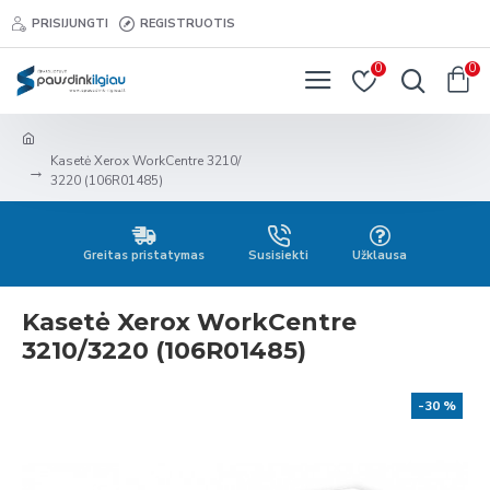
PRISIJUNGTI
REGISTRUOTIS
0
0
Kasetė Xerox WorkCentre 3210/
3220 (106R01485)
Greitas pristatymas
Susisiekti
Užklausa
Kasetė Xerox WorkCentre
3210/3220 (106R01485)
-30 %