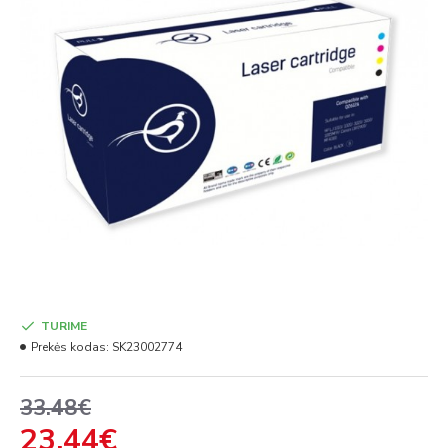
TURIME
Prekės kodas:
SK23002774
33.48€
23.44€