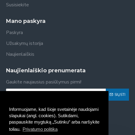
Susisiekite
Mano paskyra
Paskyra
Užsakymų istorija
Naujienlaiškis
Naujienlaiškio prenumerata
Gaukite naujausius pasiūlymus pirmi!
SIŲSTI
Susipažinau ir sutinku su
Privatumo politika
Informuojame, kad šioje svetainėje naudojami
slapukai (angl. cookies). Sutikdami,
paspauskite mygtuką „Sutinku“ arba naršykite
toliau.
Privatumo politika