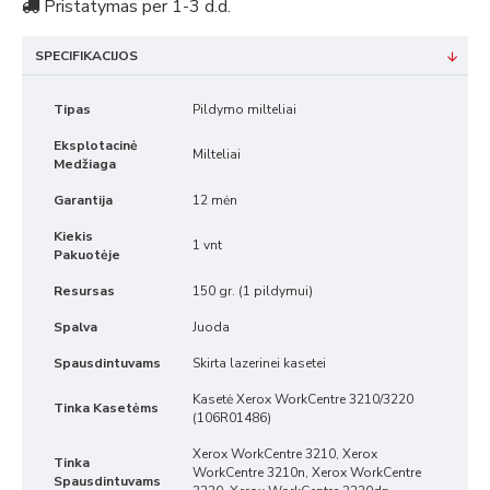
Pristatymas per 1-3 d.d.
SPECIFIKACIJOS
Tipas
Pildymo milteliai
Eksplotacinė
Milteliai
Medžiaga
Garantija
12 mėn
Kiekis
1 vnt
Pakuotėje
Resursas
150 gr. (1 pildymui)
Spalva
Juoda
Spausdintuvams
Skirta lazerinei kasetei
Kasetė Xerox WorkCentre 3210/3220
Tinka Kasetėms
(106R01486)
Xerox WorkCentre 3210, Xerox
Tinka
WorkCentre 3210n, Xerox WorkCentre
Spausdintuvams