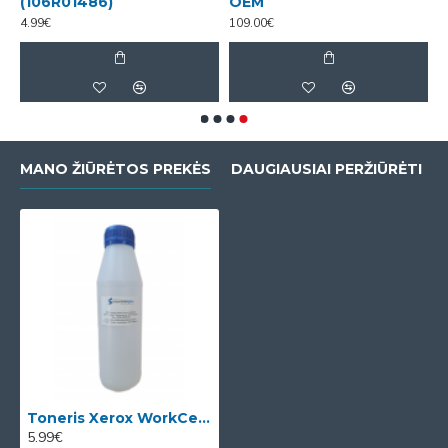
(106R01486)
OEM
4.99€
109.00€
MANO ŽIŪRĖTOS PREKĖS
DAUGIAUSIAI PERŽIŪRĖTI
Toneris Xerox WorkCentre 3210/3220 (106R01486)
5.99€