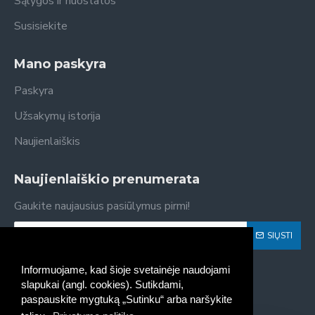
Sąlygos ir nuostatos
Susisiekite
Mano paskyra
Paskyra
Užsakymų istorija
Naujienlaiškis
Naujienlaiškio prenumerata
Gaukite naujausius pasiūlymus pirmi!
SIŲSTI
Susipažinau ir sutinku su
Privatumo politika
Informuojame, kad šioje svetainėje naudojami
slapukai (angl. cookies). Sutikdami,
paspauskite mygtuką „Sutinku“ arba naršykite