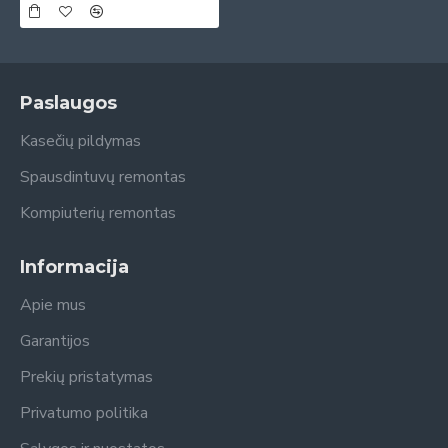
Paslaugos
Kasečių pildymas
Spausdintuvų remontas
Kompiuterių remontas
Informacija
Apie mus
Garantijos
Prekių pristatymas
Privatumo politika