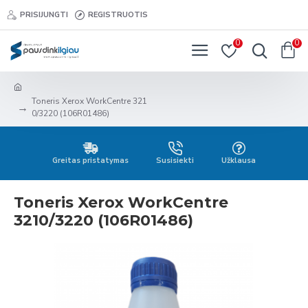
PRISIJUNGTI
REGISTRUOTIS
0
0
Toneris Xerox WorkCentre 321
0/3220 (106R01486)
Greitas pristatymas
Susisiekti
Užklausa
Toneris Xerox WorkCentre
3210/3220 (106R01486)