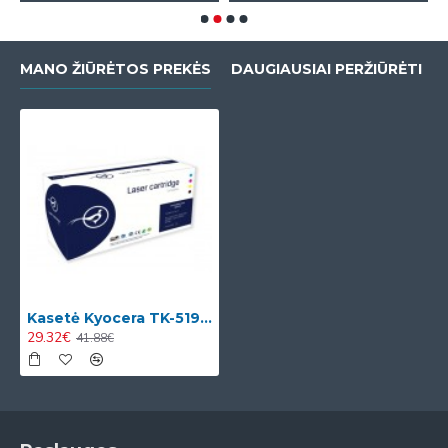
MANO ŽIŪRĖTOS PREKĖS
DAUGIAUSIAI PERŽIŪRĖTI
Kasetė Kyocera TK-5195 C
29.32€
41.88€