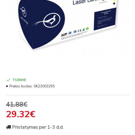
TURIME
Prekės kodas:
SK23003255
41.88€
29.32€
Pristatymas per 1-3 d.d.