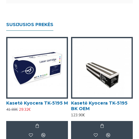
SUSIJUSIOS PREKĖS
Y
Kasetė Kyocera TK-5195 M
Kasetė Kyocera TK-5195
K
BK OEM
41.88€
29.32€
123.90€
1