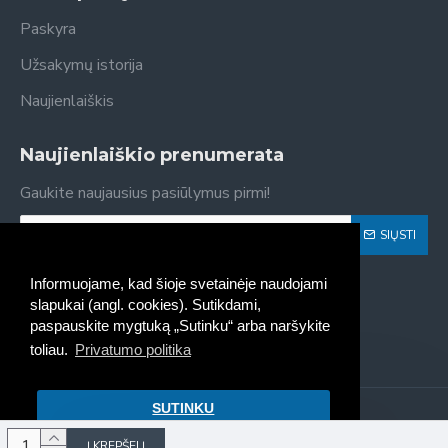
Paskyra
Užsakymų istorija
Naujienlaiškis
Naujienlaiškio prenumerata
Gaukite naujausius pasiūlymus pirmi!
SIŲSTI
Susipažinau ir sutinku su
Privatumo politika
Informuojame, kad šioje svetainėje naudojami
slapukai (angl. cookies). Sutikdami,
paspauskite mygtuką „Sutinku“ arba naršykite
toliau.
Privatumo politika
SUTINKU
Kaseta - spausdintuvų kasečių
pildymas, pardavimas © 2022
Į KREPŠELĮ