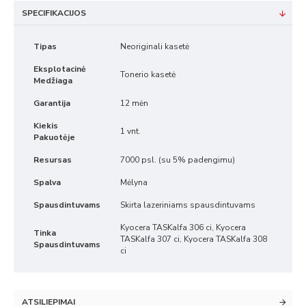
SPECIFIKACIJOS
Tipas
Neoriginali kasetė
Eksplotacinė
Tonerio kasetė
Medžiaga
Garantija
12 mėn
Kiekis
1 vnt.
Pakuotėje
Resursas
7000 psl. (su 5% padengimu)
Spalva
Mėlyna
Spausdintuvams
Skirta lazeriniams spausdintuvams
Kyocera TASKalfa 306 ci, Kyocera
Tinka
TASKalfa 307 ci, Kyocera TASKalfa 308
Spausdintuvams
ci
ATSILIEPIMAI