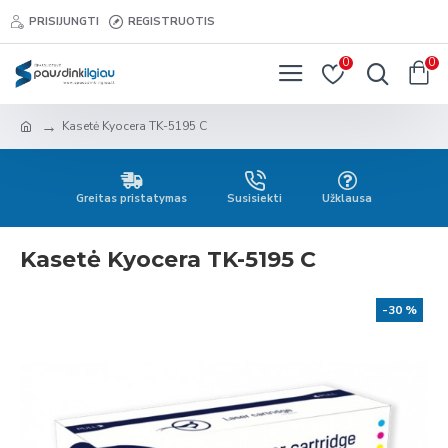
PRISIJUNGTI
REGISTRUOTIS
0
0
Kasetė Kyocera TK-5195 C
Greitas pristatymas
Susisiekti
Užklausa
Kasetė Kyocera TK-5195 C
-30 %