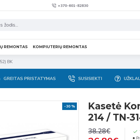
+370-601-82830
VŲ REMONTAS
KOMPIUTERIŲ REMONTAS
52) BK
GREITAS PRISTATYMAS
SUSISIEKTI
UŽKLA
Kasetė Kon
-30 %
214 / TN-3
38.28€
Pr