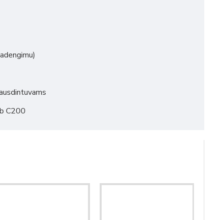
padengimu)
pausdintuvams
ub C200