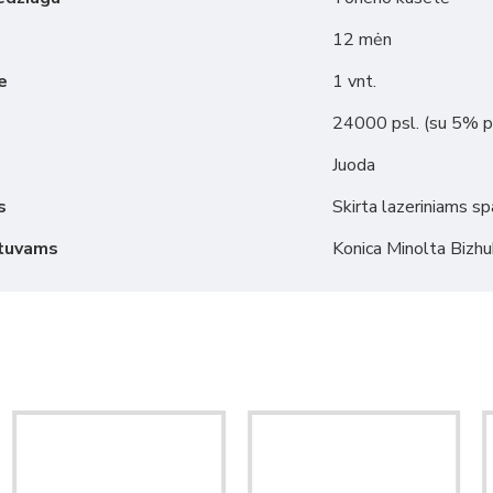
12 mėn
e
1 vnt.
24000 psl. (su 5% 
Juoda
s
Skirta lazeriniams s
ntuvams
Konica Minolta Bizh