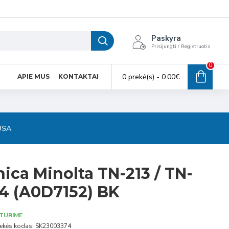
Paskyra
Prisijungti / Registruotis
0
0 prekė(s) - 0.00€
APIE MUS
KONTAKTAI
USA
ica Minolta TN-213 / TN-
14 (A0D7152) BK
TURIME
ekės kodas:
SK23003374