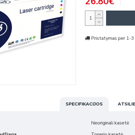
26.80€
Pristatymas per 1-3 
SPECIFIKACIJOS
ATSILI
Neoriginali kasetė
edžiaga
Tonerio kasetė