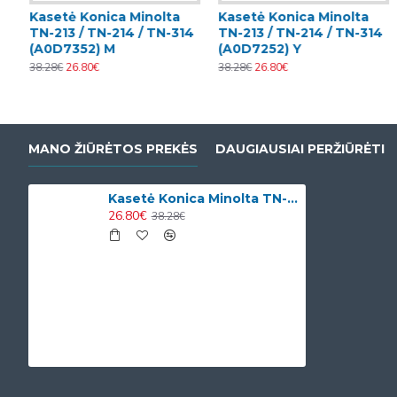
Kasetė Konica Minolta
Kasetė Konica Minolta
4
TN-213 / TN-214 / TN-314
TN-213 / TN-214 / TN-314
(A0D7352) M
(A0D7252) Y
38.28€
26.80€
38.28€
26.80€
MANO ŽIŪRĖTOS PREKĖS
DAUGIAUSIAI PERŽIŪRĖTI
Kasetė Konica Minolta TN-213 / TN-214 / TN-314 (A0D7152) BK
26.80€
38.28€