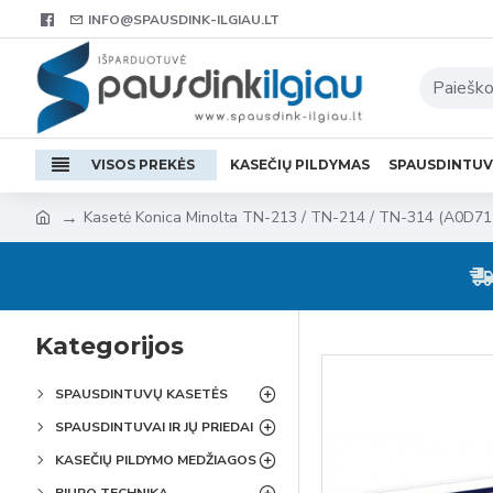
INFO@SPAUSDINK-ILGIAU.LT
VISOS PREKĖS
KASEČIŲ PILDYMAS
SPAUSDINTU
Kasetė Konica Minolta TN-213 / TN-214 / TN-314 (A0D71
Kategorijos
SPAUSDINTUVŲ KASETĖS
SPAUSDINTUVAI IR JŲ PRIEDAI
KASEČIŲ PILDYMO MEDŽIAGOS