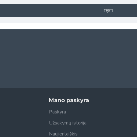
TĘSTI
Mano paskyra
Paskyra
Užsakymų istorija
Naujienlaiškis