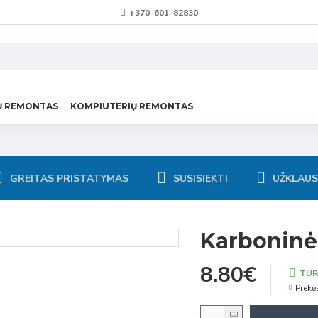
+370-601-82830
Ų REMONTAS
KOMPIUTERIŲ REMONTAS
GREITAS PRISTATYMAS
SUSISIEKTI
UŽKLAU
Karbonin
8.80€
TUR
Prekė