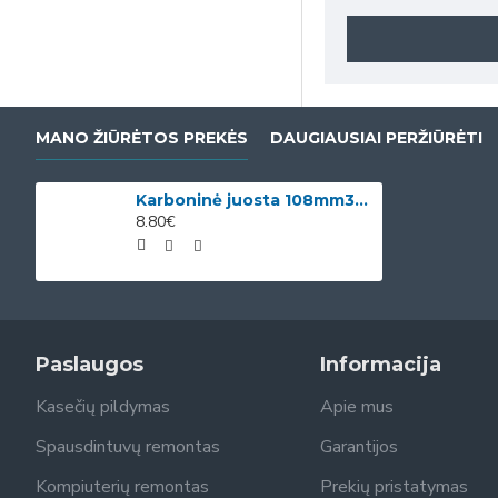
MANO ŽIŪRĖTOS PREKĖS
DAUGIAUSIAI PERŽIŪRĖTI
Karboninė juosta 108mm300m Wax
8.80€
Paslaugos
Informacija
Kasečių pildymas
Apie mus
Spausdintuvų remontas
Garantijos
Kompiuterių remontas
Prekių pristatymas