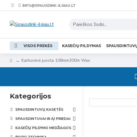
INFO@SPAUSDINK-ILGIAU.LT
VISOS PREKĖS
KASEČIŲ PILDYMAS
SPAUSDINTUV
Karboninė juosta 108mm300m Wax
Kategorijos
SPAUSDINTUVŲ KASETĖS
SPAUSDINTUVAI IR JŲ PRIEDAI
KASEČIŲ PILDYMO MEDŽIAGOS