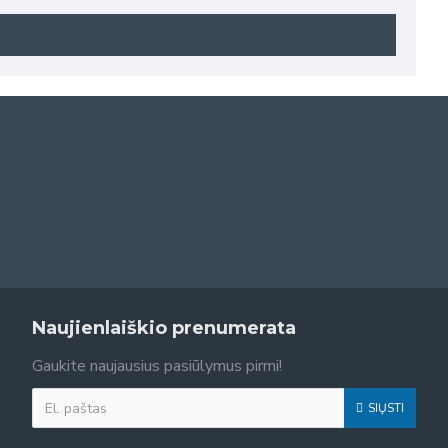
Naujienlaiškio prenumerata
Gaukite naujausius pasiūlymus pirmi!
SIŲSTI