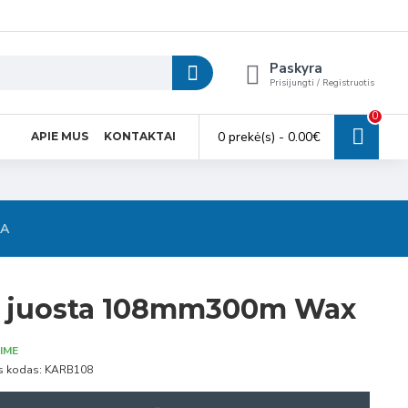
Paskyra
Prisijungti / Registruotis
0
0 prekė(s) - 0.00€
APIE MUS
KONTAKTAI
SA
ė juosta 108mm300m Wax
IME
s kodas:
KARB108