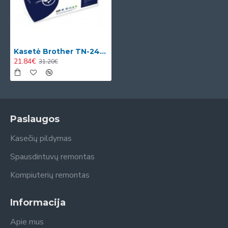
Kasetė Brother TN-2420XL (TN2420XL)
21.84€
31.20€
Paslaugos
Kasečių pildymas
Spausdintuvų remontas
Kompiuterių remontas
Informacija
Apie mus