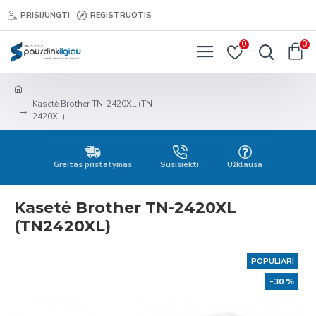
PRISIJUNGTI
REGISTRUOTIS
0
0
Kasetė Brother TN-2420XL (TN
2420XL)
Greitas pristatymas
Susisiekti
Užklausa
Kasetė Brother TN-2420XL
(TN2420XL)
POPULIARI
-30 %