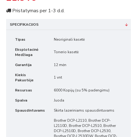
Pristatymas per 1-3 d.d.
SPECIFIKACIJOS
Tipas
Neoriginali kasetė
Eksplotacinė
Tonerio kasetė
Medžiaga
Garantija
12 mėn
Kiekis
1 vnt
Pakuotėje
Resursas
6000 Kopijų (su 5% padengimu)
Spalva
Juoda
Spausdintuvams
Skirta lazeriniams spausdintuvams
Brother DCP-L2110, Brother DCP-
L2110D, Brother DCP-L2510, Brother
DCP-L2510D, Brother DCP-L2530,
Brother DCP-L2530DW, Brother DCP-