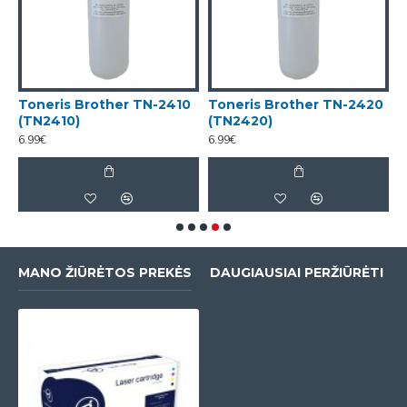
Toneris Brother TN-2410
Toneris Brother TN-2420
M
(TN2410)
(TN2420)
2
6.99€
6.99€
3
MANO ŽIŪRĖTOS PREKĖS
DAUGIAUSIAI PERŽIŪRĖTI