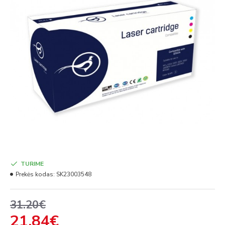
TURIME
Prekės kodas:
SK23003548
31.20€
21.84€