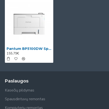
Pantum BP5100DW Spausdintuvas lazerinis nespalvotas A4 40 ppm USB Wi-Fi Ethernet LAN NFC
155.79€
Paslaugos
Kasečių pildymas
Spausdintuvų remontas
Kompiuterių remontas