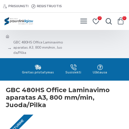
PRISIJUNGTI
REGISTRUOTIS
0
0
GBC 480HS Office Laminavimo
aparatas A3, 800 mm/min, Juo
da/Pilka
Greitas pristatymas
Susisiekti
Užklausa
GBC 480HS Office Laminavimo
aparatas A3, 800 mm/min,
Juoda/Pilka
NETURIME