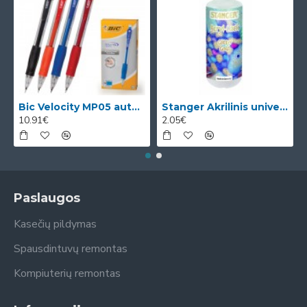
Bic Velocity MP05 automatinis pieštukas su 3 x 0.5mm HB grafitais (dėžutėje 12vnt. skirtingomis korp
Stanger Akrilinis universalus lakas, žvilgančio aukso efektas, 82 ml, 1 vnt KI12780A
10.91€
2.05€
Paslaugos
Kasečių pildymas
Spausdintuvų remontas
Kompiuterių remontas