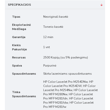
SPECIFIKACIJOS
Tipas
Neoriginali kasetė
Eksplotacinė
Tonerio kasetė
Medžiaga
Garantija
12 mėn
Kiekis
1 vnt
Pakuotėje
Resursas
2500 Kopijų (su 5% padengimu)
Spalva
Purpurinė
Spausdintuvams
Skirta lazeriniams spausdintuvams
HP Color LaserJet Pro M254DNw, HP
Color LaserJet Pro M254DW, HP Color
LaserJet Pro M254Nw, HP Color LaserJet
Tinka
Pro MFP M280Nw, HP Color LaserJet
Spausdintuvams
Pro MFP M281fdn, HP Color LaserJet
Pro MFP M281fdw, HP Color LaserJet
Pro MFP M281fw