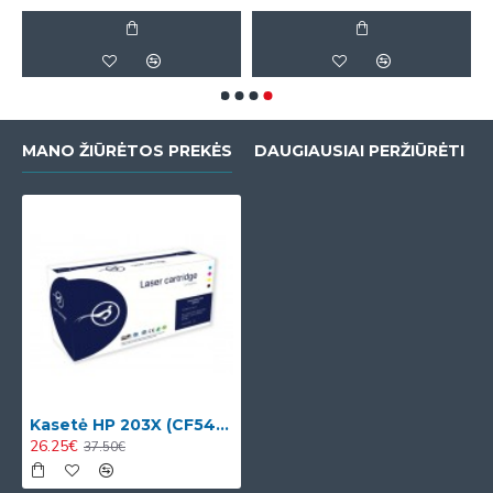
MANO ŽIŪRĖTOS PREKĖS
DAUGIAUSIAI PERŽIŪRĖTI
Kasetė HP 203X (CF543X)
26.25€
37.50€