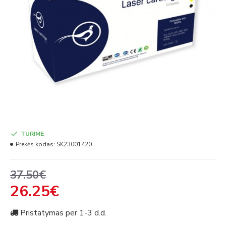
TURIME
Prekės kodas:
SK23001420
37.50€
26.25€
Pristatymas per 1-3 d.d.