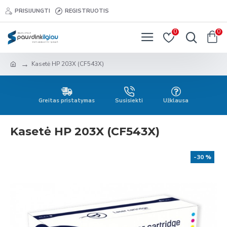
PRISIJUNGTI
REGISTRUOTIS
0
0
Kasetė HP 203X (CF543X)
Greitas pristatymas
Susisiekti
Užklausa
Kasetė HP 203X (CF543X)
-30 %