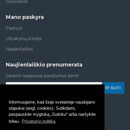
Susisiekite
Mano paskyra
Paskyra
Užsakymų istorija
Naujienlaiškis
Naujienlaiškio prenumerata
Gaukite naujausius pasiūlymus pirmi!
SIŲSTI
Susipažinau ir sutinku su
Privatumo politika
Informuojame, kad šioje svetainėje naudojami
slapukai (angl. cookies). Sutikdami,
paspauskite mygtuką „Sutinku“ arba naršykite
toliau.
Privatumo politika