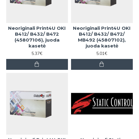
Neoriginali Print4U OKI
Neoriginali Print4U OKI
B412/ B432/ B472
B412/ B432/ B472/
(45807106), juoda
MB492 (45807102),
kasetė
juoda kasetė
5.37€
5.01€