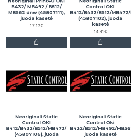
Neoriginali Print4U OKI
Neoriginali Static
B432/ MB492 / B512/
Control OKI
MB562 dnw (45807111),
B412/B432/B512/MB472/M
juoda kasetė
(45807102), juoda
kasetė
17.12€
14.81€
Neoriginali Static
Neoriginali Static
Control OKI
Control Oki
B412/B432/B512/MB472/MB492
B432/B512/MB492/MB562,
(45807106), juoda
juoda kasetė