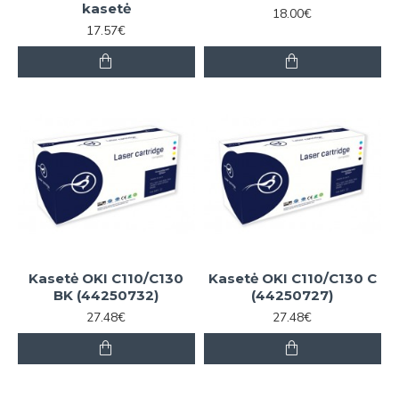
kasetė
18.00€
17.57€
Kasetė OKI C110/C130
Kasetė OKI C110/C130 C
BK (44250732)
(44250727)
27.48€
27.48€