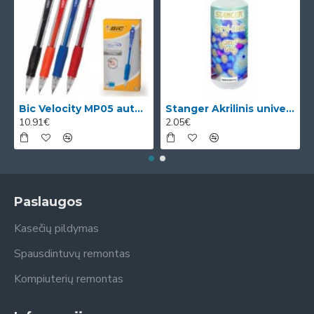
Bic Velocity MP05 automatinis pieštukas su 3 x 0.5mm HB grafitais (dėžutėje 12vnt. skirtingomis korp
Stanger Akrilinis universalus lakas, žvilgančio aukso efektas, 82 ml, 1 vnt KI12780A
10.91€
2.05€
Paslaugos
Kasečių pildymas
Spausdintuvų remontas
Kompiuterių remontas