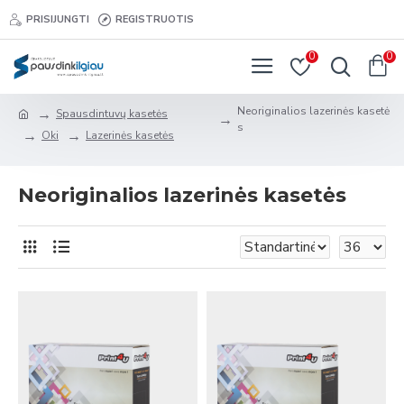
PRISIJUNGTI
REGISTRUOTIS
0
0
Neoriginalios lazerinės kasetė
Spausdintuvų kasetės
s
Oki
Lazerinės kasetės
Neoriginalios lazerinės kasetės